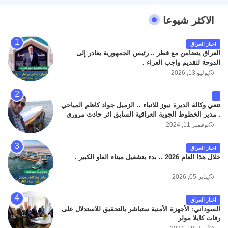
الاكثر شيوعا
اخبار العراق
العراق يتضامن مع قطر .. رئيس الجمهورية يغادر إلى
الدوحة لتقديم واجب العزاء .
يوليو 13, 2026
تنعي وكالة الديرة نيوز للانباء .. الزميل جواد كاظم المياحي
. مدير الخطوط الجوية العراقية السابق اثر حادث مروري
داخل مطار البصرة الدولي اليوم الاثنين على الطريق
نوفمبر 11, 2024
المؤدي من البوابة الرئيسة الى صالة المسافرين . حيث
كان سبب الحادث يعود لتصادم عجلته مع عجلة نوع كيا بنكو
اخبار العراق
تابعة لشركة الهلال الماسكة لإعمار مطار البصرة الدولي .
خلال هذا العام 2026 .. بدء بتشغيل ميناء الفاو الكبير .
سائلين الله عز وجل ان يتغمد الفقيد بواسع رحمته ، و انا
لله وانا اليه راجعون .
يناير 05, 2026
اخبار العراق
السوداني: الأجهزة الأمنية ستباشر بالتحقيق للاستدلال على
رفات كايلا مولر