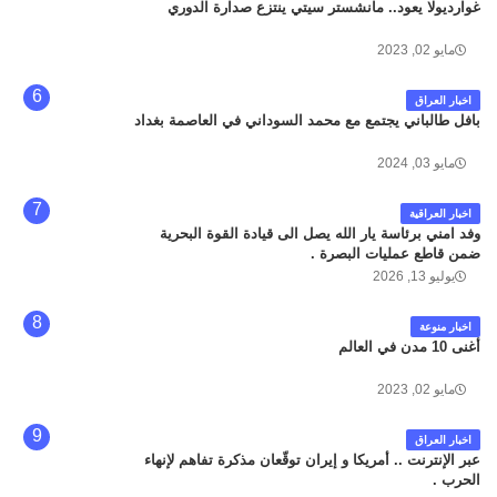
غوارديولا يعود.. مانشستر سيتي ينتزع صدارة الدوري
مايو 02, 2023
اخبار العراق
بافل طالباني يجتمع مع محمد السوداني في العاصمة بغداد
مايو 03, 2024
اخبار العراقية
وفد امني برئاسة يار الله يصل الى قيادة القوة البحرية
ضمن قاطع عمليات البصرة .
يوليو 13, 2026
اخبار منوعة
أغنى 10 مدن في العالم
مايو 02, 2023
اخبار العراق
عبر الإنترنت .. أمريكا و إيران توقّعان مذكرة تفاهم لإنهاء
الحرب .