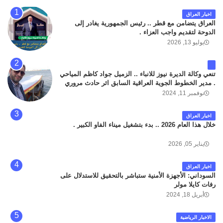
اخبار العراق
العراق يتضامن مع قطر .. رئيس الجمهورية يغادر إلى
الدوحة لتقديم واجب العزاء .
يوليو 13, 2026
تنعي وكالة الديرة نيوز للانباء .. الزميل جواد كاظم المياحي
. مدير الخطوط الجوية العراقية السابق اثر حادث مروري
داخل مطار البصرة الدولي اليوم الاثنين على الطريق
نوفمبر 11, 2024
المؤدي من البوابة الرئيسة الى صالة المسافرين . حيث
كان سبب الحادث يعود لتصادم عجلته مع عجلة نوع كيا بنكو
اخبار العراق
تابعة لشركة الهلال الماسكة لإعمار مطار البصرة الدولي .
خلال هذا العام 2026 .. بدء بتشغيل ميناء الفاو الكبير .
سائلين الله عز وجل ان يتغمد الفقيد بواسع رحمته ، و انا
لله وانا اليه راجعون .
يناير 05, 2026
اخبار العراق
السوداني: الأجهزة الأمنية ستباشر بالتحقيق للاستدلال على
رفات كايلا مولر
أبريل 18, 2024
الاخبار الرياضية