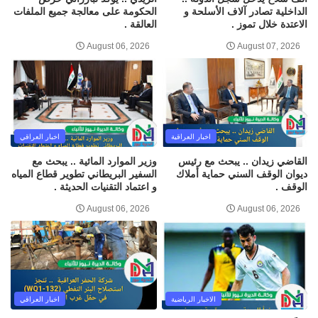
الداخلية تصادر آلاف الأسلحة و
الحكومة على معالجة جميع الملفات
الاعتدة خلال تموز .
العالقة .
August 06, 2026
August 07, 2026
اخبار العراقية
اخبار العراقي
القاضي زيدان .. يبحث مع رئيس
وزير الموارد المائية .. يبحث مع
ديوان الوقف السني حماية أملاك
السفير البريطاني تطوير قطاع المياه
الوقف .
و اعتماد التقنيات الحديثة .
August 06, 2026
August 06, 2026
الاخبار الرياضية
اخبار العراقي