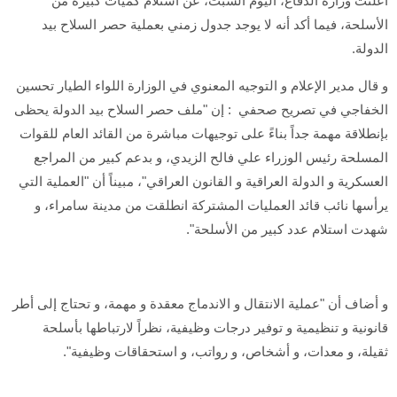
أعلنت وزارة الدفاع، اليوم السبت، عن استلام كميات كبيرة من
الأسلحة، فيما أكد أنه لا يوجد جدول زمني بعملية حصر السلاح بيد
الدولة.
و قال مدير الإعلام و التوجيه المعنوي في الوزارة اللواء الطيار تحسين
الخفاجي في تصريح صحفي : إن "ملف حصر السلاح بيد الدولة يحظى
بإنطلاقة مهمة جداً بناءً على توجيهات مباشرة من القائد العام للقوات
المسلحة رئيس الوزراء علي فالح الزيدي، و بدعم كبير من المراجع
العسكرية و الدولة العراقية و القانون العراقي"، مبيناً أن "العملية التي
يرأسها نائب قائد العمليات المشتركة انطلقت من مدينة سامراء، و
شهدت استلام عدد كبير من الأسلحة".
و أضاف أن "عملية الانتقال و الاندماج معقدة و مهمة، و تحتاج إلى أطر
قانونية و تنظيمية و توفير درجات وظيفية، نظراً لارتباطها بأسلحة
ثقيلة، و معدات، و أشخاص، و رواتب، و استحقاقات وظيفية".