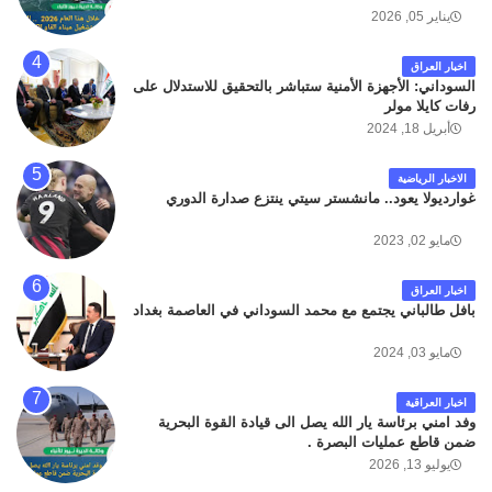
لله وانا اليه راجعون .
يناير 05, 2026
اخبار العراق
السوداني: الأجهزة الأمنية ستباشر بالتحقيق للاستدلال على
رفات كايلا مولر
أبريل 18, 2024
الاخبار الرياضية
غوارديولا يعود.. مانشستر سيتي ينتزع صدارة الدوري
مايو 02, 2023
اخبار العراق
بافل طالباني يجتمع مع محمد السوداني في العاصمة بغداد
مايو 03, 2024
اخبار العراقية
وفد امني برئاسة يار الله يصل الى قيادة القوة البحرية
ضمن قاطع عمليات البصرة .
يوليو 13, 2026