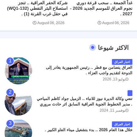
غداً الجمعة .. سحب قرعة دوري
شركة الحفر العراقية .. تنجز
نجوم العراق للموسم الجديد 2026 -
استصلاح البئر النفطي (WQ1-132)
2027 .
في حقل غرب القرنة (1) .
August 06, 2026
August 06, 2026
الاكثر شيوعا
اخبار العراق
العراق يتضامن مع قطر .. رئيس الجمهورية يغادر إلى
الدوحة لتقديم واجب العزاء .
يوليو 13, 2026
تنعي وكالة الديرة نيوز للانباء .. الزميل جواد كاظم المياحي
. مدير الخطوط الجوية العراقية السابق اثر حادث مروري
داخل مطار البصرة الدولي اليوم الاثنين على الطريق
نوفمبر 11, 2024
المؤدي من البوابة الرئيسة الى صالة المسافرين . حيث
كان سبب الحادث يعود لتصادم عجلته مع عجلة نوع كيا بنكو
اخبار العراق
تابعة لشركة الهلال الماسكة لإعمار مطار البصرة الدولي .
خلال هذا العام 2026 .. بدء بتشغيل ميناء الفاو الكبير .
سائلين الله عز وجل ان يتغمد الفقيد بواسع رحمته ، و انا