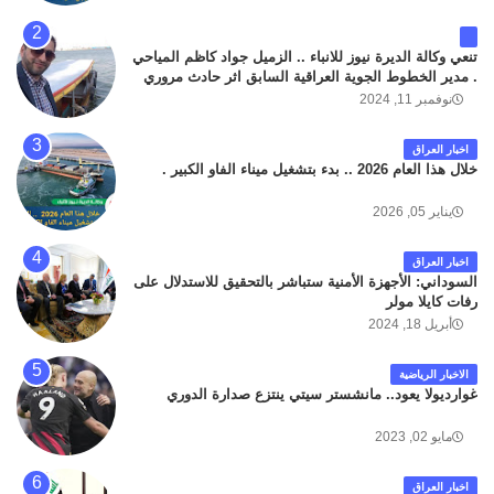
تنعي وكالة الديرة نيوز للانباء .. الزميل جواد كاظم المياحي
. مدير الخطوط الجوية العراقية السابق اثر حادث مروري
داخل مطار البصرة الدولي اليوم الاثنين على الطريق
نوفمبر 11, 2024
المؤدي من البوابة الرئيسة الى صالة المسافرين . حيث
كان سبب الحادث يعود لتصادم عجلته مع عجلة نوع كيا بنكو
اخبار العراق
تابعة لشركة الهلال الماسكة لإعمار مطار البصرة الدولي .
خلال هذا العام 2026 .. بدء بتشغيل ميناء الفاو الكبير .
سائلين الله عز وجل ان يتغمد الفقيد بواسع رحمته ، و انا
لله وانا اليه راجعون .
يناير 05, 2026
اخبار العراق
السوداني: الأجهزة الأمنية ستباشر بالتحقيق للاستدلال على
رفات كايلا مولر
أبريل 18, 2024
الاخبار الرياضية
غوارديولا يعود.. مانشستر سيتي ينتزع صدارة الدوري
مايو 02, 2023
اخبار العراق