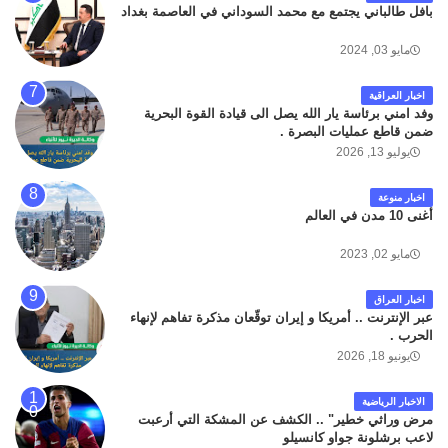
بافل طالباني يجتمع مع محمد السوداني في العاصمة بغداد
مايو 03, 2024
اخبار العراقية
وفد امني برئاسة يار الله يصل الى قيادة القوة البحرية
ضمن قاطع عمليات البصرة .
يوليو 13, 2026
اخبار منوعة
أغنى 10 مدن في العالم
مايو 02, 2023
اخبار العراق
عبر الإنترنت .. أمريكا و إيران توقّعان مذكرة تفاهم لإنهاء
الحرب .
يونيو 18, 2026
الاخبار الرياضية
مرض وراثي خطير" .. الكشف عن المشكة التي أرعبت
لاعب برشلونة جواو كانسيلو