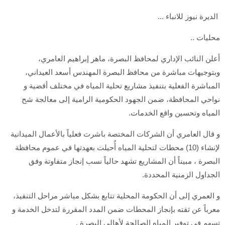
الديرة نيوز للانباء ...
محليات ..
أعلن النائب الإداري لمحافظ البصرة، ماهر إبراهيم العامري،
وبتوجيهات مباشرة من محافظ البصرة المهندس أسعد العيداني،
المباشرة الفعلية بتنفيذ مشاريع تحلية المياه في مختلف أقضية و
نواحي المحافظة، ضمن الجهود الحكومية الرامية إلى معالجة شح
المياه وتحسين واقع الخدمات.
و قال العامري أن الشركات المختصة باشرت فعلياً بالأعمال الميدانية
لإنشاء (10) محطات لتحلية المياه أُحيلت بعهدتها في عموم محافظة
البصرة ، مبيناً أن المشاريع تشهد حالياً نسب إنجاز متفاوتة وفق
الجداول الزمنية المحددة.
و العمري إلى أن الحكومة المحلية تتابع بشكل مباشر مراحل التنفيذ،
معرباً عن ثقته بإنجاز المحطات ضمن المدد المقررة لتدخل الخدمة و
تسهم في توفير المياه الصالحة لأهالي البصرة .