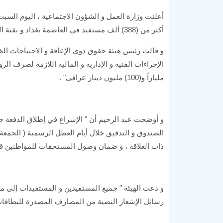
أكثر من (388) ألف مستفيد في العاصمة بغداد و بقية المحافظات ، و ذلك تزامناً مع قرب حلول عيد الأضحى المبارك .
و قالت رئيس هيئة حقوق ذوي الإعاقة و الاحتياجات الخ
ملياراً و(100) مليون دينار عراقي" .
و أوضحت عبد الرحيم أن " الإسراع في إطلاق الدفعة جا
الصندوق و التدقيق خلال أيام العطل الرسمية ( الجمع
ذات العلاقة ، و ضمان وصول المستحقات للمواطنين قبل
و دعت الهيئة " جميع المستفيدين و المستفيدات إلى مر
رسائل الإشعار النصية من المصارف المصدرة للبطاقات