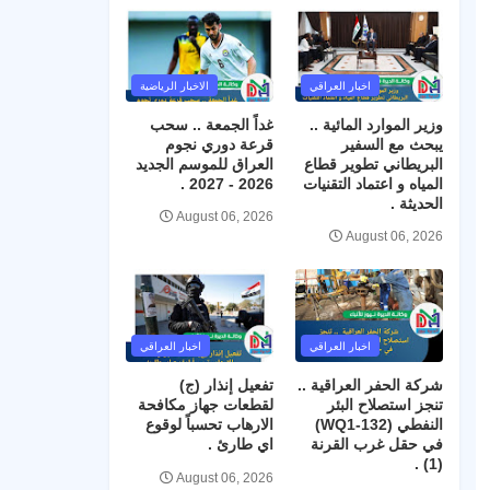
اخبار العراقي
الاخبار الرياضية
وزير الموارد المائية ..
غداً الجمعة .. سحب
يبحث مع السفير
قرعة دوري نجوم
البريطاني تطوير قطاع
العراق للموسم الجديد
المياه و اعتماد التقنيات
2026 - 2027 .
الحديثة .
August 06, 2026
August 06, 2026
اخبار العراقي
اخبار العراقي
شركة الحفر العراقية ..
تفعيل إنذار (ج)
تنجز استصلاح البئر
لقطعات جهاز مكافحة
النفطي (WQ1-132)
الارهاب تحسباً لوقوع
في حقل غرب القرنة
اي طارئ .
(1) .
August 06, 2026