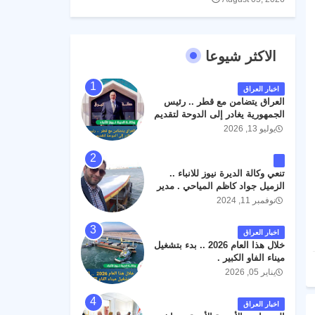
الاكثر شيوعا
اخبار العراق
العراق يتضامن مع قطر .. رئيس
الجمهورية يغادر إلى الدوحة لتقديم
واجب العزاء .
يوليو 13, 2026
تنعي وكالة الديرة نيوز للانباء ..
الزميل جواد كاظم المياحي . مدير
الخطوط الجوية العراقية السابق
نوفمبر 11, 2024
اثر حادث مروري داخل مطار
البصرة الدولي اليوم الاثنين على
اخبار العراق
الطريق المؤدي من البوابة
خلال هذا العام 2026 .. بدء بتشغيل
الرئيسة الى صالة المسافرين .
ميناء الفاو الكبير .
حيث كان سبب الحادث يعود
يناير 05, 2026
لتصادم عجلته مع عجلة نوع كيا بنكو
تابعة لشركة الهلال الماسكة لإعمار
مطار البصرة الدولي . سائلين الله
اخبار العراق
عز وجل ان يتغمد الفقيد بواسع