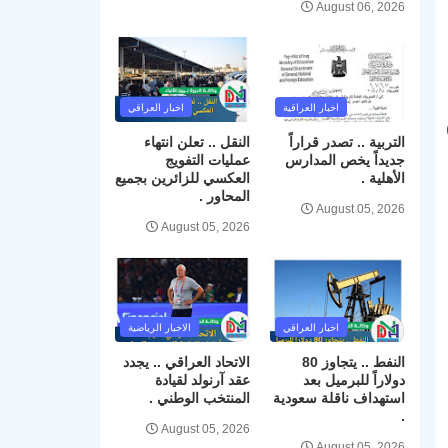
August 06, 2026
اخبار العراقية
اخبار العراقي
شيرةً إلى أن المبالغ الإجمالية المخصصة لهذه الدفعة تجاوزت (67)
التربية .. تصدر قراراً
النقل .. تعلن انتهاء
جديداً يخص المدارس
عمليات التفويج
الأهلية .
العكسي للزائرين بجميع
المحاور .
August 05, 2026
August 05, 2026
اخبار العراقي
الاخبار الرياضية
النفط .. يتجاوز 80
الاتحاد العراقي .. يجدد
دولاراً للبرميل بعد
عقد آرنولد لقيادة
استهداف ناقلة سعودية
المنتخب الوطني .
.
August 05, 2026
August 05, 2026