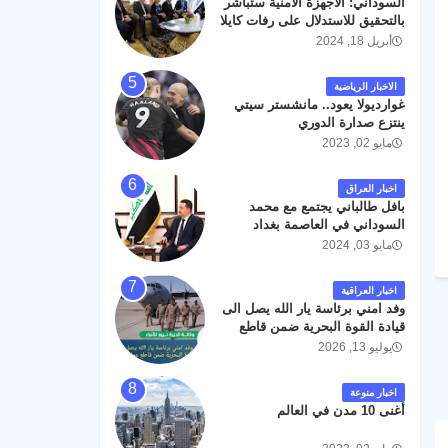
السوداني: الأجهزة الأمنية ستباشر
رحمته ، و انا لله وانا اليه راجعون .
بالتحقيق للاستدلال على رفات كايلا
مولر
أبريل 18, 2024
الاخبار الرياضية
غوارديولا يعود.. مانشستر سيتي
ينتزع صدارة الدوري
مايو 02, 2023
اخبار العراق
بافل طالباني يجتمع مع محمد
السوداني في العاصمة بغداد
مايو 03, 2024
اخبار العراقية
وفد امني برئاسة يار الله يصل الى
قيادة القوة البحرية ضمن قاطع
عمليات البصرة .
يوليو 13, 2026
اخبار منوعة
أغنى 10 مدن في العالم