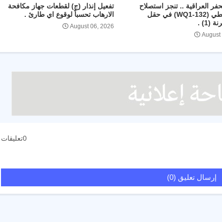
فر العراقية .. تنجز استصلاح
تفعيل إنذار (ج) لقطعات جهاز مكافحة
البئر النفطي (WQ1-132) في حقل
الارهاب تحسباً لوقوع اي طارئ .
(1) .
August 06, 2026
August
0تعليقات
إرسال تعليق (0)