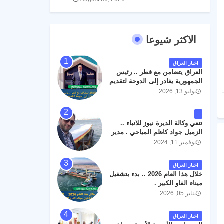
الاكثر شيوعا
اخبار العراق
العراق يتضامن مع قطر .. رئيس
الجمهورية يغادر إلى الدوحة لتقديم
واجب العزاء .
يوليو 13, 2026
تنعي وكالة الديرة نيوز للانباء ..
الزميل جواد كاظم المياحي . مدير
الخطوط الجوية العراقية السابق
نوفمبر 11, 2024
اثر حادث مروري داخل مطار
البصرة الدولي اليوم الاثنين على
اخبار العراق
الطريق المؤدي من البوابة
خلال هذا العام 2026 .. بدء بتشغيل
الرئيسة الى صالة المسافرين .
ميناء الفاو الكبير .
حيث كان سبب الحادث يعود
يناير 05, 2026
لتصادم عجلته مع عجلة نوع كيا بنكو
تابعة لشركة الهلال الماسكة لإعمار
مطار البصرة الدولي . سائلين الله
اخبار العراق
عز وجل ان يتغمد الفقيد بواسع