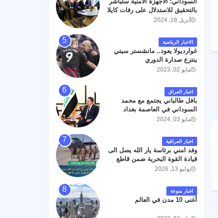
السوداني: الأجهزة الأمنية ستباشر
رحمته ، و انا لله وانا اليه راجعون .
بالتحقيق للاستدلال على رفات كايلا
مولر
أبريل 18, 2024
الاخبار الرياضية
غوارديولا يعود.. مانشستر سيتي
ينتزع صدارة الدوري
مايو 02, 2023
اخبار العراق
بافل طالباني يجتمع مع محمد
السوداني في العاصمة بغداد
مايو 03, 2024
اخبار العراقية
وفد امني برئاسة يار الله يصل الى
قيادة القوة البحرية ضمن قاطع
عمليات البصرة .
يوليو 13, 2026
اخبار منوعة
أغنى 10 مدن في العالم