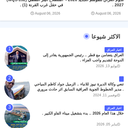
2027 .
في حقل غرب القرنة (1) .
August 06, 2026
August 06, 2026
الاكثر شيوعا
اخبار العراق
العراق يتضامن مع قطر .. رئيس الجمهورية يغادر إلى
الدوحة لتقديم واجب العزاء .
يوليو 13, 2026
تنعي وكالة الديرة نيوز للانباء .. الزميل جواد كاظم المياحي
. مدير الخطوط الجوية العراقية السابق اثر حادث مروري
داخل مطار البصرة الدولي اليوم الاثنين على الطريق
نوفمبر 11, 2024
المؤدي من البوابة الرئيسة الى صالة المسافرين . حيث
كان سبب الحادث يعود لتصادم عجلته مع عجلة نوع كيا بنكو
اخبار العراق
تابعة لشركة الهلال الماسكة لإعمار مطار البصرة الدولي .
خلال هذا العام 2026 .. بدء بتشغيل ميناء الفاو الكبير .
سائلين الله عز وجل ان يتغمد الفقيد بواسع رحمته ، و انا
لله وانا اليه راجعون .
يناير 05, 2026