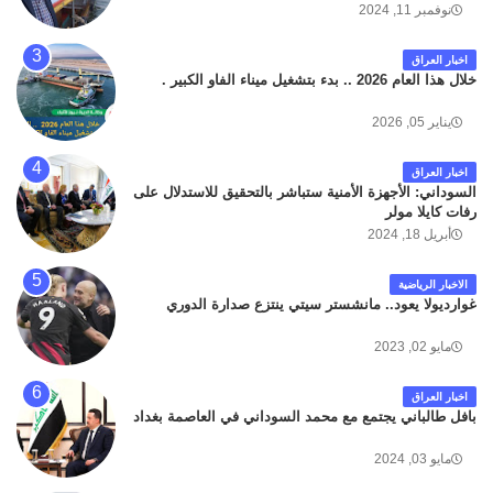
داخل مطار البصرة الدولي اليوم الاثنين على الطريق
نوفمبر 11, 2024
المؤدي من البوابة الرئيسة الى صالة المسافرين . حيث
كان سبب الحادث يعود لتصادم عجلته مع عجلة نوع كيا بنكو
اخبار العراق
تابعة لشركة الهلال الماسكة لإعمار مطار البصرة الدولي .
خلال هذا العام 2026 .. بدء بتشغيل ميناء الفاو الكبير .
سائلين الله عز وجل ان يتغمد الفقيد بواسع رحمته ، و انا
لله وانا اليه راجعون .
يناير 05, 2026
اخبار العراق
السوداني: الأجهزة الأمنية ستباشر بالتحقيق للاستدلال على
رفات كايلا مولر
أبريل 18, 2024
الاخبار الرياضية
غوارديولا يعود.. مانشستر سيتي ينتزع صدارة الدوري
مايو 02, 2023
اخبار العراق
بافل طالباني يجتمع مع محمد السوداني في العاصمة بغداد
مايو 03, 2024