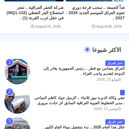
غداً الجمعة .. سحب قرعة دوري
شركة الحفر العراقية .. تنجز
نجوم العراق للموسم الجديد 2026 -
استصلاح البئر النفطي (WQ1-132)
2027 .
في حقل غرب القرنة (1) .
August 06, 2026
August 06, 2026
الاكثر شيوعا
اخبار العراق
العراق يتضامن مع قطر .. رئيس الجمهورية يغادر إلى
الدوحة لتقديم واجب العزاء .
يوليو 13, 2026
تنعي وكالة الديرة نيوز للانباء .. الزميل جواد كاظم المياحي
. مدير الخطوط الجوية العراقية السابق اثر حادث مروري
داخل مطار البصرة الدولي اليوم الاثنين على الطريق
نوفمبر 11, 2024
المؤدي من البوابة الرئيسة الى صالة المسافرين . حيث
كان سبب الحادث يعود لتصادم عجلته مع عجلة نوع كيا بنكو
اخبار العراق
تابعة لشركة الهلال الماسكة لإعمار مطار البصرة الدولي .
خلال هذا العام 2026 .. بدء بتشغيل ميناء الفاو الكبير .
سائلين الله عز وجل ان يتغمد الفقيد بواسع رحمته ، و انا