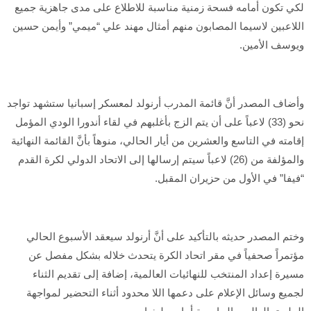
لكي تكون أمامه فسحة زمنية مناسبة للاطلاع على مدى جاهزية جميع
اللاعبين لاسيما المصابون منهم أمثال مهند علي “ميمي” وأيمن حسين
ويوسف الأمين.
وأضاف المصدر أنَّ قائمة المدرب أرنولد لمعسكر إسبانيا ستشهد تواجد
نحو (33) لاعباً على أن يتم الزج بأغلبهم في لقاء أندورا الودي المؤمل
إقامته في التاسع والعشرين من أيار الحالي، منوهاً بأنَّ القائمة النهائية
والمؤلفة من (26) لاعباً سيتم إرسالها إلى الاتحاد الدولي لكرة القدم
“فيفا” في الأول من حزيران المقبل.
وختم المصدر حديثه بالتأكيد على أنَّ أرنولد سيعقد الأسبوع الحالي
مؤتمراً صحفياً في مقر اتحاد الكرة يتحدث خلاله بشكل مفصل عن
مسيرة إعداد المنتخب للنهائيات العالمية، إضافة إلى تقديم الثناء
لجميع وسائل الإعلام على دعمها اللا محدود أثناء التحضير لمواجهة