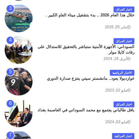
المؤدي من البوابة الرئيسة الى صالة المسافرين . حيث
كان سبب الحادث يعود لتصادم عجلته مع عجلة نوع كيا بنكو
اخبار العراق
تابعة لشركة الهلال الماسكة لإعمار مطار البصرة الدولي .
خلال هذا العام 2026 .. بدء بتشغيل ميناء الفاو الكبير .
سائلين الله عز وجل ان يتغمد الفقيد بواسع رحمته ، و انا
لله وانا اليه راجعون .
يناير 05, 2026
اخبار العراق
السوداني: الأجهزة الأمنية ستباشر بالتحقيق للاستدلال على
رفات كايلا مولر
أبريل 18, 2024
الاخبار الرياضية
غوارديولا يعود.. مانشستر سيتي ينتزع صدارة الدوري
مايو 02, 2023
اخبار العراق
بافل طالباني يجتمع مع محمد السوداني في العاصمة بغداد
مايو 03, 2024
اخبار العراقية