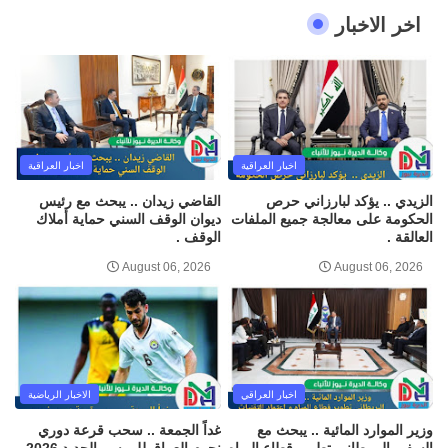
اخر الاخبار
اخبار العراقية
اخبار العراقية
الزيدي .. يؤكد لبارزاني حرص
القاضي زيدان .. يبحث مع رئيس
الحكومة على معالجة جميع الملفات
ديوان الوقف السني حماية أملاك
العالقة .
الوقف .
August 06, 2026
August 06, 2026
اخبار العراقي
الاخبار الرياضية
وزير الموارد المائية .. يبحث مع
غداً الجمعة .. سحب قرعة دوري
السفير البريطاني تطوير قطاع المياه
نجوم العراق للموسم الجديد 2026 -