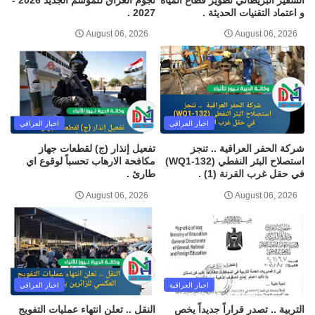
و اعتماد التقنيات الحديثة .
2027 .
August 06, 2026
August 06, 2026
اخبار العراقي
اخبار العراقي
شركة الحفر العراقية .. تنجز
تفعيل إنذار (ج) لقطعات جهاز
استصلاح البئر النفطي (WQ1-132)
مكافحة الارهاب تحسباً لوقوع اي
في حقل غرب القرنة (1) .
طارئ .
August 06, 2026
August 06, 2026
اخبار العراقية
اخبار العراقي
التربية .. تصدر قراراً جديداً يخص
النقل .. تعلن انتهاء عمليات التفويج