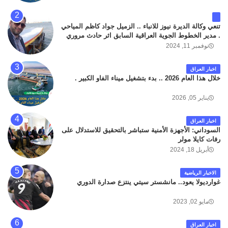
تنعي وكالة الديرة نيوز للانباء .. الزميل جواد كاظم المياحي
. مدير الخطوط الجوية العراقية السابق اثر حادث مروري
داخل مطار البصرة الدولي اليوم الاثنين على الطريق
نوفمبر 11, 2024
المؤدي من البوابة الرئيسة الى صالة المسافرين . حيث
كان سبب الحادث يعود لتصادم عجلته مع عجلة نوع كيا بنكو
اخبار العراق
تابعة لشركة الهلال الماسكة لإعمار مطار البصرة الدولي .
خلال هذا العام 2026 .. بدء بتشغيل ميناء الفاو الكبير .
سائلين الله عز وجل ان يتغمد الفقيد بواسع رحمته ، و انا
لله وانا اليه راجعون .
يناير 05, 2026
اخبار العراق
السوداني: الأجهزة الأمنية ستباشر بالتحقيق للاستدلال على
رفات كايلا مولر
أبريل 18, 2024
الاخبار الرياضية
غوارديولا يعود.. مانشستر سيتي ينتزع صدارة الدوري
مايو 02, 2023
اخبار العراق