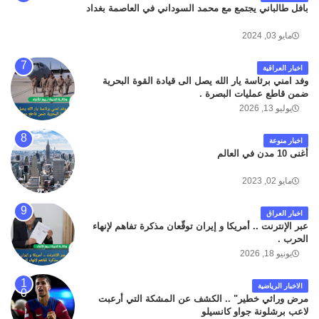
بافل طالباني يجتمع مع محمد السوداني في العاصمة بغداد
مايو 03, 2024
اخبار العراقية
وفد امني برئاسة يار الله يصل الى قيادة القوة البحرية
ضمن قاطع عمليات البصرة .
يوليو 13, 2026
اخبار منوعة
أغنى 10 مدن في العالم
مايو 02, 2023
اخبار العراق
عبر الإنترنت .. أمريكا و إيران توقّعان مذكرة تفاهم لإنهاء
الحرب .
يونيو 18, 2026
الاخبار الرياضية
مرض وراثي خطير" .. الكشف عن المشكة التي أرعبت
لاعب برشلونة جواو كانسيلو