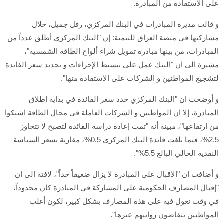
على الاستفادة من المبادرة.
و قالت مديرة المبادرات في البنك المركزي، رفل جميل، خلال
مشاركتها في منصة العراق للتنمية: إن "البنك المركزي أطلق عدداً من
المبادرات، من بينها مبادرة تمويل شراء ألواح الطاقة الشمسية"،
مشيرة الى ان "البنك عمل على تبسيط الإجراءات و تحديد سعر الفائدة
لتشجيع المواطنين و الشركات على الاستفادة منها".
و أوضحت ان "البنك المركزي حدد سعر الفائدة في بداية إطلاق
المبادرة، إلا ان المواطنين و الشركات العاملة في مجال الطاقة اشتكوا
من ارتفاعها"، مبينة أنه "تمت إعادة دراسة الفائدة لتصبح لا تتجاوز
2.5%، فيما بلغت فائدة البنك المركزي 0.5%، مقارنة بسعر السياسة
النقدية الحالي البالغ 5.5%".
و أضافت ان "الإقبال على المبادرة لا يزال ضعيفاً جداً"، لافتة الى ان
"إقبال المصارف الحكومية على المشاركة في المبادرة كان محدوداً،
في وقت نعول فيه على هذه المصارف بشكل كبير، لكون أغلب
المواطنين يتقاضون رواتبهم عبرها".