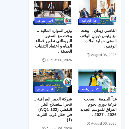
اخبار العراقية
اخبار العراقي
القاضي زيدان .. يبحث
وزير الموارد المائية ..
مع رئيس ديوان الوقف
يبحث مع السفير
السني حماية أملاك
البريطاني تطوير قطاع
الوقف .
المياه و اعتماد التقنيات
الحديثة .
August 06, 2026
August 06, 2026
الاخبار الرياضية
اخبار العراقي
غداً الجمعة .. سحب
شركة الحفر العراقية ..
قرعة دوري نجوم
تنجز استصلاح البئر
العراق للموسم الجديد
النفطي (WQ1-132)
2026 - 2027 .
في حقل غرب القرنة
(1) .
August 06, 2026
August 06, 2026