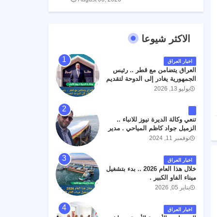
الاكثر شيوعا
اخبار العراق
العراق يتضامن مع قطر .. رئيس
الجمهورية يغادر إلى الدوحة لتقديم
واجب العزاء .
يوليو 13, 2026
تنعي وكالة الديرة نيوز للانباء ..
الزميل جواد كاظم المياحي . مدير
الخطوط الجوية العراقية السابق
نوفمبر 11, 2024
اثر حادث مروري داخل مطار
البصرة الدولي اليوم الاثنين على
اخبار العراق
الطريق المؤدي من البوابة
خلال هذا العام 2026 .. بدء بتشغيل
الرئيسة الى صالة المسافرين .
ميناء الفاو الكبير .
حيث كان سبب الحادث يعود
يناير 05, 2026
لتصادم عجلته مع عجلة نوع كيا بنكو
تابعة لشركة الهلال الماسكة لإعمار
مطار البصرة الدولي . سائلين الله
اخبار العراق
عز وجل ان يتغمد الفقيد بواسع