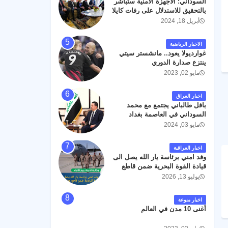
السوداني: الأجهزة الأمنية ستباشر
رحمته ، و انا لله وانا اليه راجعون .
بالتحقيق للاستدلال على رفات كايلا
مولر
أبريل 18, 2024
الاخبار الرياضية
غوارديولا يعود.. مانشستر سيتي
ينتزع صدارة الدوري
مايو 02, 2023
اخبار العراق
بافل طالباني يجتمع مع محمد
السوداني في العاصمة بغداد
مايو 03, 2024
اخبار العراقية
وفد امني برئاسة يار الله يصل الى
قيادة القوة البحرية ضمن قاطع
عمليات البصرة .
يوليو 13, 2026
اخبار منوعة
أغنى 10 مدن في العالم