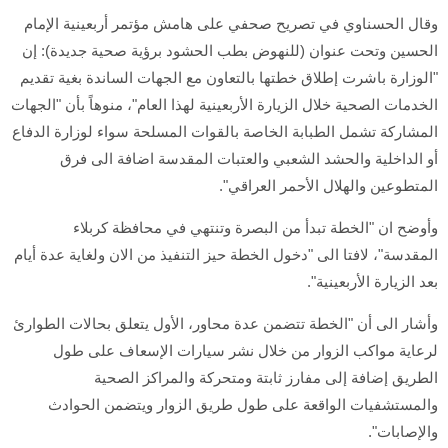
وقال الحسناوي في تصريح صحفي على هامش مؤتمر أربعينية الإمام
الحسين وتحت عنوان (للنهوض بطب الحشود برؤية صحية جديدة): إن
"الوزارة باشرت إطلاق خطتها بالتعاون مع الجهات الساندة بغية تقديم
الخدمات الصحية خلال الزيارة الأربعينية لهذا العام"، منوهاً بأن "الجهات
المشاركة تشمل الطبابة الخاصة بالقوات المسلحة سواء لوزارة الدفاع
أو الداخلية والحشد الشعبي والعتبات المقدسة اضافة الى فرق
المتطوعين والهلال الأحمر العراقي".
وأوضح ان "الخطة تبدأ من البصرة وتنتهي في محافظة كربلاء
المقدسة"، لافتا الى "دخول الخطة حيز التنفيذ من الان ولغاية عدة أيام
بعد الزيارة الأربعينية".
وأشار الى أن "الخطة تتضمن عدة محاور، الأول يتعلق بحالات الطوارئ
لرعاية مواكب الزوار من خلال نشر سيارات الإسعاف على طول
الطريق إضافة إلى مفارز ثابتة ومتحركة والمراكز الصحية
والمستشفيات الواقعة على طول طريق الزوار ويتضمن الحوادث
والإصابات".