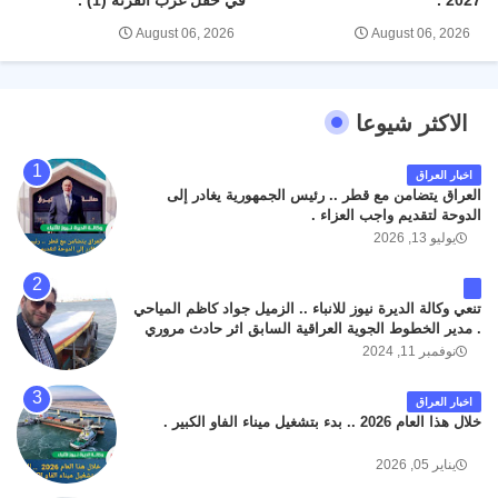
August 06, 2026
August 06, 2026
الاكثر شيوعا
اخبار العراق
العراق يتضامن مع قطر .. رئيس الجمهورية يغادر إلى
الدوحة لتقديم واجب العزاء .
يوليو 13, 2026
تنعي وكالة الديرة نيوز للانباء .. الزميل جواد كاظم المياحي
. مدير الخطوط الجوية العراقية السابق اثر حادث مروري
داخل مطار البصرة الدولي اليوم الاثنين على الطريق
نوفمبر 11, 2024
المؤدي من البوابة الرئيسة الى صالة المسافرين . حيث
كان سبب الحادث يعود لتصادم عجلته مع عجلة نوع كيا بنكو
اخبار العراق
تابعة لشركة الهلال الماسكة لإعمار مطار البصرة الدولي .
خلال هذا العام 2026 .. بدء بتشغيل ميناء الفاو الكبير .
سائلين الله عز وجل ان يتغمد الفقيد بواسع رحمته ، و انا
لله وانا اليه راجعون .
يناير 05, 2026