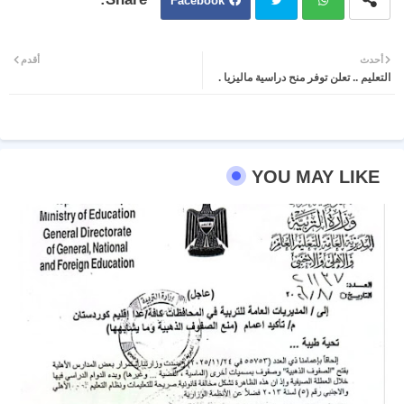
Facebook
Twit
Wh
أحدث
أقدم
التعليم .. تعلن توفر منح دراسية ماليزيا .
ter
atsa
pp
YOU MAY LIKE