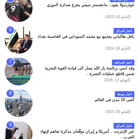
غوارديولا يعود.. مانشستر سيتي ينتزع صدارة الدوري
مايو 02, 2023
اخبار العراق
بافل طالباني يجتمع مع محمد السوداني في العاصمة بغداد
مايو 03, 2024
اخبار العراقية
وفد امني برئاسة يار الله يصل الى قيادة القوة البحرية
ضمن قاطع عمليات البصرة .
يوليو 13, 2026
اخبار منوعة
أغنى 10 مدن في العالم
مايو 02, 2023
اخبار العراق
عبر الإنترنت .. أمريكا و إيران توقّعان مذكرة تفاهم لإنهاء
الحرب .