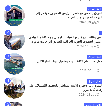
اخبار العراق
العراق يتضامن مع قطر .. رئيس الجمهورية يغادر إلى
الدوحة لتقديم واجب العزاء .
يوليو 13, 2026
تنعي وكالة الديرة نيوز للانباء .. الزميل جواد كاظم المياحي
. مدير الخطوط الجوية العراقية السابق اثر حادث مروري
داخل مطار البصرة الدولي اليوم الاثنين على الطريق
نوفمبر 11, 2024
المؤدي من البوابة الرئيسة الى صالة المسافرين . حيث
كان سبب الحادث يعود لتصادم عجلته مع عجلة نوع كيا بنكو
اخبار العراق
تابعة لشركة الهلال الماسكة لإعمار مطار البصرة الدولي .
خلال هذا العام 2026 .. بدء بتشغيل ميناء الفاو الكبير .
سائلين الله عز وجل ان يتغمد الفقيد بواسع رحمته ، و انا
لله وانا اليه راجعون .
يناير 05, 2026
اخبار العراق
السوداني: الأجهزة الأمنية ستباشر بالتحقيق للاستدلال على
رفات كايلا مولر
أبريل 18, 2024
الاخبار الرياضية