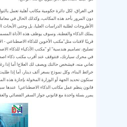
في العراق، لكل دائرة حكومية مكاتب أهلية تعمل بالتوازي
دون المرور بأحد هذه المكاتب، وكذلك الحال في معاملات
الأطروحات لطلبة الدراسات العليا، بل وحتى الأبحاث ال
يملك الذكاء والفطنة، وسوف يوظف هذه الأداة المسماة 
قريبًا لافتات مثل"مكتب الأخوين للذكاء الاصطناعي - ا
تصليح، تصاميم هندسية" او "مكتب الأذكياء للذكاء الا
في محرك سيارتك، فتتوقف عند أقرب مكتب ذكاء اصطن
تعاني منه، فيشخص حالتك ويصف لك العلاج! أما إذا رغ
خرائط البناء، وكل نموذج بسعر ألف دينار، أما إذا طل
ستكون تحديد الجهة أو الوزارة المخولة بإجازة هذه المك
قانون ينظم عمل مكاتب الذكاء الاصطناعي! عندها سيد
يمرر بسلة واحدة مع قانوني جواز السفر الفضائي والعف