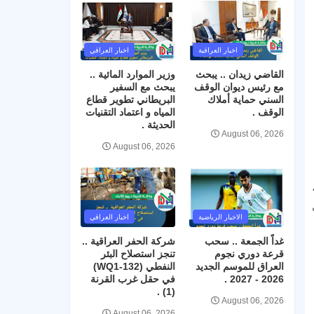
اخبار العراقية
اخبار العراقي
القاضي زيدان .. يبحث
وزير الموارد المائية ..
مع رئيس ديوان الوقف
يبحث مع السفير
السني حماية أملاك
البريطاني تطوير قطاع
الوقف .
المياه و اعتماد التقنيات
الحديثة .
August 06, 2026
August 06, 2026
الاخبار الرياضية
اخبار العراقي
غداً الجمعة .. سحب
شركة الحفر العراقية ..
قرعة دوري نجوم
تنجز استصلاح البئر
العراق للموسم الجديد
النفطي (WQ1-132)
2026 - 2027 .
في حقل غرب القرنة
(1) .
August 06, 2026
August 06, 2026