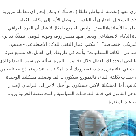
 معها (لخدمة المواطن طبعًا!) ، فمثلًا، لا يمكن إنجاز أي معاملة مرورية
 التسجيل العقاري أو البلدية، بل وصل الأمر إلى مكاتب لكتابة
علمية للأساتذة!(البعض، وليس الجميع طبعًا). لا شك أن الفرد العراقي
الذكاء الاصطناعي ويجعل منها مصدر رزقه وقوته اليومي. فمثلًا، قد نرى
لأمريكي اختصاصنا" ، " مكتب عمار التقني للذكاء الاصطناعي - طبيب،
صطناعي - لكافة المتطلبات". وأنت في طريقك إلى العمل، قد تسمع صوتًا
اعي ليحدد لك العطل خلال دقائق، وبالمرة تسأله عن سبب الصداع الذي
بت في بناء منزل جديد، فسيزودك أحد المكاتب بـ عشرة نماذج مختلفة من
بت حساب تكلفة البناء، فالنموذج سيكون بـ ألف ونصف. مشكلتنا الوحيدة
اتب، أما المشكلة الأكبر، فستكون لو أُحيل الأمر إلى البرلمان لإصدار
خل القانون في خانة التفاهمات السياسية والمحاصصة الحزبية وربما
و عند المقدرة.