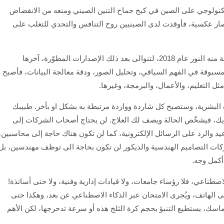
كنولوجي على الصين في كبح جماح التنين الصيني ومنعه من الانقضاض
صار عكسية، فأوقدت لدى الصينيين روح التنافس والتحدي للتغلب على
يُعَدّ برنامج GPT الأشهر عالميًا، حيث أبصرت أول نسخة منه النور عام 2018، لتتوالى بعد ذلك الإصدارات المطوّرة، آخرها
ي أظهر قدرات غير مسبوقة في الفهم السياقي، وتحليل الصور، ودقة معالجة البيانات، فأصبح
ل التعليم، والأعمال، والبرمجة، وغيرها.
اة البشرية، وستصبح كل شاردة وواردة مرتبطة به بشكل او بأخر. طبيبك
ك، فيشخّص الحالة ويصف لك العلاج. لن يحتاج أصحاب الشركات إلى
د والرد على الرسائل الإلكترونية، كما لن تكون هناك حاجة إلى محاسبين،
كات التصاميم الهندسية والديكور لن تكون بحاجة الى توظف مهندسين، بل
أكمل وجه.
طناعي، فلا رؤساء جامعات، ولا قيادات إدارية وفنية، ولا حتى أساتذة!
الهاتف، ويُجرى الامتحان عبر الذكاء الاصطناعي عن بعد، وهكذا حتى
 ماسك، يستطيع التنبؤ بحجم كرة الثلج هذه أو سرعة تدحرجها، لكن الأهم