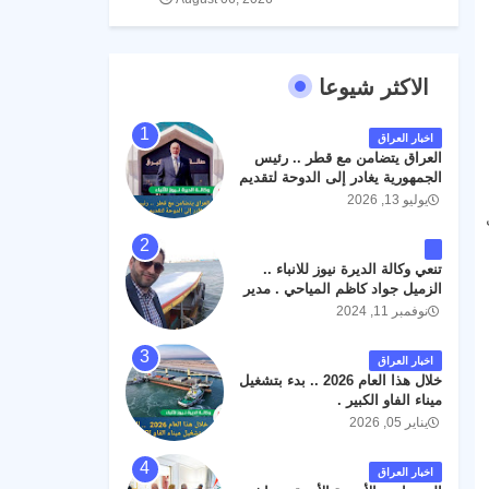
الاكثر شيوعا
اخبار العراق
العراق يتضامن مع قطر .. رئيس
الجمهورية يغادر إلى الدوحة لتقديم
واجب العزاء .
يوليو 13, 2026
تنعي وكالة الديرة نيوز للانباء ..
الزميل جواد كاظم المياحي . مدير
الخطوط الجوية العراقية السابق
نوفمبر 11, 2024
اثر حادث مروري داخل مطار
البصرة الدولي اليوم الاثنين على
اخبار العراق
الطريق المؤدي من البوابة
خلال هذا العام 2026 .. بدء بتشغيل
الرئيسة الى صالة المسافرين .
ميناء الفاو الكبير .
حيث كان سبب الحادث يعود
يناير 05, 2026
لتصادم عجلته مع عجلة نوع كيا بنكو
تابعة لشركة الهلال الماسكة لإعمار
مطار البصرة الدولي . سائلين الله
اخبار العراق
عز وجل ان يتغمد الفقيد بواسع