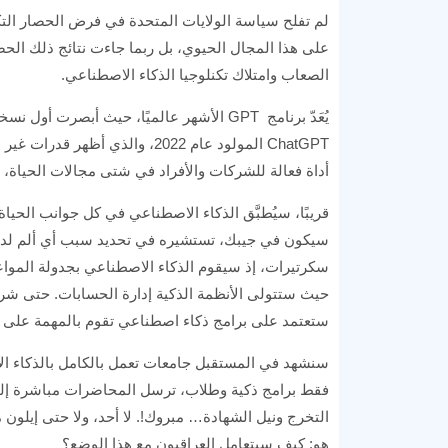
لم تفلح سياسة الولايات المتحدة في فرض الحصار الت
على هذا المجال الحيوي، بل ربما جاءت نتائج ذلك الح
الصعاب وامتلاك تكنلوجيا الذكاء الاصطناعي.
ChatGPT المولود عام 2022، والذ
أداة فعالة للشركات والأفراد في شتى مجالات الحياة، مث
قريبًا، سيُطبَّق الذكاء الاصطناعي في كل جوانب الحي
سيكون في جيبك، تستشيره في تحديد سبب أي ألم لدي
سكرتيرات، إذ سيقوم الذكاء الاصطناعي بجدولة المواعي
حيث ستتولى الأنظمة الذكية إدارة الحسابات. حتى شر
ستعتمد على برامج ذكاء اصطناعي تقوم بالمهمة على 
سنشهد في المستقبل جامعات تعمل بالكامل بالذكاء الاص
فقط برامج ذكية وطلاب، ترسل المحاضرات مباشرة إلى 
التخرج ونيل الشهادة… مبروك!. لا أحد، ولا حتى إيلون
هو: كيف سيتعامل العراقيون مع هذا الوضع؟