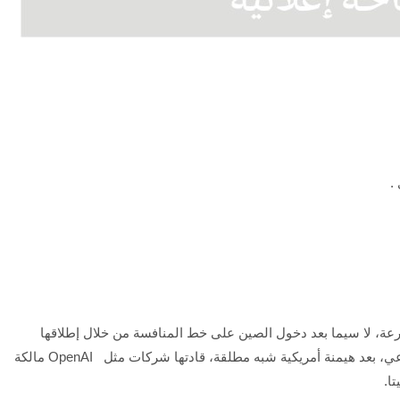
.
رعة، لا سيما بعد دخول الصين على خط المنافسة من خلال إطلاقها
موقعي DeepSeek و Qwen 2.5-Max للذكاء الاصطناعي، بعد هيمنة أمريكية شبه مطلقة، قادتها شركات مثل OpenAI مالكة