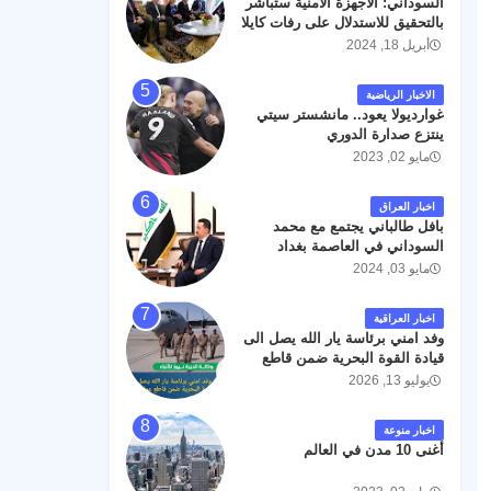
السوداني: الأجهزة الأمنية ستباشر
رحمته ، و انا لله وانا اليه راجعون .
بالتحقيق للاستدلال على رفات كايلا
مولر
أبريل 18, 2024
الاخبار الرياضية
غوارديولا يعود.. مانشستر سيتي
ينتزع صدارة الدوري
مايو 02, 2023
اخبار العراق
بافل طالباني يجتمع مع محمد
السوداني في العاصمة بغداد
مايو 03, 2024
اخبار العراقية
وفد امني برئاسة يار الله يصل الى
قيادة القوة البحرية ضمن قاطع
عمليات البصرة .
يوليو 13, 2026
اخبار منوعة
أغنى 10 مدن في العالم