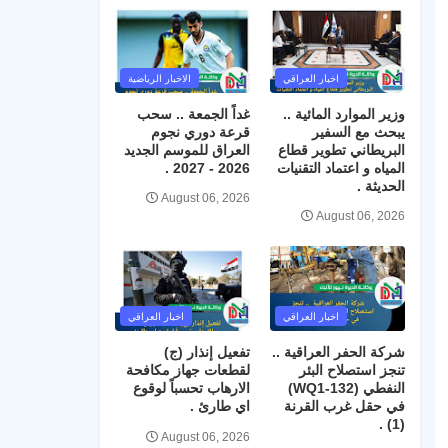
اخبار العراقي
الاخبار الرياضية
وزير الموارد المائية ..
غداً الجمعة .. سحب
يبحث مع السفير
قرعة دوري نجوم
البريطاني تطوير قطاع
العراق للموسم الجديد
المياه و اعتماد التقنيات
2026 - 2027 .
الحديثة .
August 06, 2026
August 06, 2026
اخبار العراقي
اخبار العراقي
شركة الحفر العراقية ..
تفعيل إنذار (ج)
تنجز استصلاح البئر
لقطعات جهاز مكافحة
النفطي (WQ1-132)
الارهاب تحسباً لوقوع
في حقل غرب القرنة
اي طارئ .
(1) .
August 06, 2026