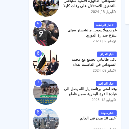
السوداني: الأجهزة الأمنية ستباشر
رحمته ، و انا لله وانا اليه راجعون .
بالتحقيق للاستدلال على رفات كايلا
مولر
أبريل 18, 2024
الاخبار الرياضية
غوارديولا يعود.. مانشستر سيتي
ينتزع صدارة الدوري
مايو 02, 2023
اخبار العراق
بافل طالباني يجتمع مع محمد
السوداني في العاصمة بغداد
مايو 03, 2024
اخبار العراقية
وفد امني برئاسة يار الله يصل الى
قيادة القوة البحرية ضمن قاطع
عمليات البصرة .
يوليو 13, 2026
اخبار منوعة
أغنى 10 مدن في العالم