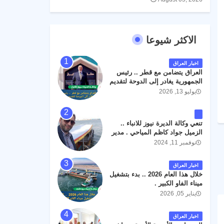
الاكثر شيوعا
اخبار العراق
العراق يتضامن مع قطر .. رئيس
الجمهورية يغادر إلى الدوحة لتقديم
واجب العزاء .
يوليو 13, 2026
تنعي وكالة الديرة نيوز للانباء ..
الزميل جواد كاظم المياحي . مدير
الخطوط الجوية العراقية السابق
نوفمبر 11, 2024
اثر حادث مروري داخل مطار
البصرة الدولي اليوم الاثنين على
اخبار العراق
الطريق المؤدي من البوابة
خلال هذا العام 2026 .. بدء بتشغيل
الرئيسة الى صالة المسافرين .
ميناء الفاو الكبير .
حيث كان سبب الحادث يعود
يناير 05, 2026
لتصادم عجلته مع عجلة نوع كيا بنكو
تابعة لشركة الهلال الماسكة لإعمار
مطار البصرة الدولي . سائلين الله
اخبار العراق
عز وجل ان يتغمد الفقيد بواسع