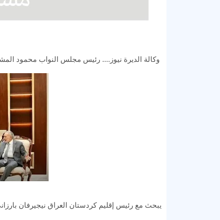
وكالة الديرة نيوز.... رئيس مجلس النواب محمود المش
يبحث مع رئيس إقليم كردستان العراق نيجيرفان بارزاني ا