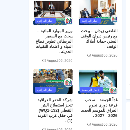
اخبار العراقية
اخبار العراقي
القاضي زيدان .. يبحث
وزير الموارد المائية ..
مع رئيس ديوان الوقف
يبحث مع السفير
السني حماية أملاك
البريطاني تطوير قطاع
الوقف .
المياه و اعتماد التقنيات
الحديثة .
August 06, 2026
August 06, 2026
الاخبار الرياضية
اخبار العراقي
غداً الجمعة .. سحب
شركة الحفر العراقية ..
قرعة دوري نجوم
تنجز استصلاح البئر
العراق للموسم الجديد
النفطي (WQ1-132)
2026 - 2027 .
في حقل غرب القرنة
(1) .
August 06, 2026
August 06, 2026