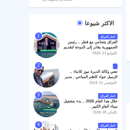
الاكثر شيوعا
اخبار العراق
العراق يتضامن مع قطر .. رئيس
الجمهورية يغادر إلى الدوحة لتقديم
واجب العزاء .
يوليو 13, 2026
تنعي وكالة الديرة نيوز للانباء ..
الزميل جواد كاظم المياحي . مدير
الخطوط الجوية العراقية السابق
نوفمبر 11, 2024
اثر حادث مروري داخل مطار
البصرة الدولي اليوم الاثنين على
اخبار العراق
الطريق المؤدي من البوابة
خلال هذا العام 2026 .. بدء بتشغيل
الرئيسة الى صالة المسافرين .
ميناء الفاو الكبير .
حيث كان سبب الحادث يعود
يناير 05, 2026
لتصادم عجلته مع عجلة نوع كيا بنكو
تابعة لشركة الهلال الماسكة لإعمار
مطار البصرة الدولي . سائلين الله
اخبار العراق
عز وجل ان يتغمد الفقيد بواسع