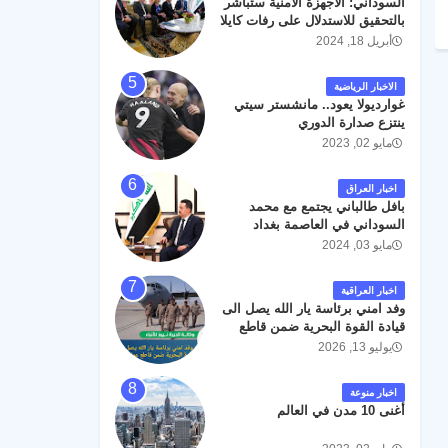
السوداني: الأجهزة الأمنية ستباشر
رحمته ، و انا لله وانا اليه راجعون .
بالتحقيق للاستدلال على رفات كايلا
مولر
أبريل 18, 2024
الاخبار الرياضية
غوارديولا يعود.. مانشستر سيتي
ينتزع صدارة الدوري
مايو 02, 2023
اخبار العراق
بافل طالباني يجتمع مع محمد
السوداني في العاصمة بغداد
مايو 03, 2024
اخبار العراقية
وفد امني برئاسة يار الله يصل الى
قيادة القوة البحرية ضمن قاطع
عمليات البصرة .
يوليو 13, 2026
اخبار منوعة
أغنى 10 مدن في العالم