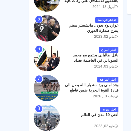
بالتحقيق للاستدلال على رفات كايلا
مولر
أبريل 18, 2024
الاخبار الرياضية
غوارديولا يعود.. مانشستر سيتي
ينتزع صدارة الدوري
مايو 02, 2023
اخبار العراق
بافل طالباني يجتمع مع محمد
السوداني في العاصمة بغداد
مايو 03, 2024
اخبار العراقية
وفد امني برئاسة يار الله يصل الى
قيادة القوة البحرية ضمن قاطع
عمليات البصرة .
يوليو 13, 2026
اخبار منوعة
أغنى 10 مدن في العالم
مايو 02, 2023