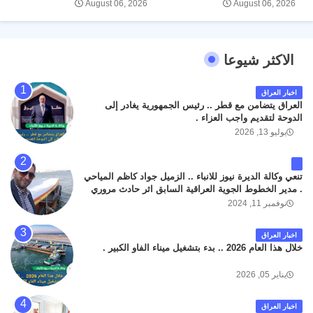
August 06, 2026
August 06, 2026
الاكثر شيوعا
اخبار العراق
العراق يتضامن مع قطر .. رئيس الجمهورية يغادر إلى
الدوحة لتقديم واجب العزاء .
يوليو 13, 2026
تنعي وكالة الديرة نيوز للانباء .. الزميل جواد كاظم المياحي
. مدير الخطوط الجوية العراقية السابق اثر حادث مروري
داخل مطار البصرة الدولي اليوم الاثنين على الطريق
نوفمبر 11, 2024
المؤدي من البوابة الرئيسة الى صالة المسافرين . حيث
كان سبب الحادث يعود لتصادم عجلته مع عجلة نوع كيا بنكو
اخبار العراق
تابعة لشركة الهلال الماسكة لإعمار مطار البصرة الدولي .
خلال هذا العام 2026 .. بدء بتشغيل ميناء الفاو الكبير .
سائلين الله عز وجل ان يتغمد الفقيد بواسع رحمته ، و انا
لله وانا اليه راجعون .
يناير 05, 2026
اخبار العراق