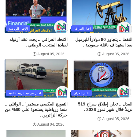
اخبار العراقي
الاخبار الرياضية
النفط .. يتجاوز 80 دولاراً للبرميل
الاتحاد العراقي .. يجدد عقد آرنولد
بعد استهداف ناقلة سعودية .
لقيادة المنتخب الوطني .
August 05, 2026
August 05, 2026
اخبار العراق
اخبار عراقيه عربيه عالميه
العدل .. تعلن إطلاق سراح 519
التفويج العكسي مستمر".. الوائلي ..
نزيلاً خلال شهر تموز 2026 .
منفذ زرباطية يستحوذ على 60% من
حركة الزائرين .
August 05, 2026
August 04, 2026