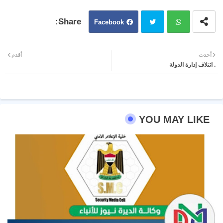
Facebook
Twit
Wh
أحدث
أقدم
. ائتلاف إدارة الدولة
ter
atsa
pp
YOU MAY LIKE