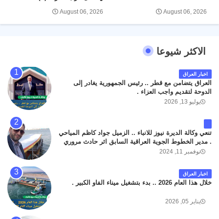
August 06, 2026
August 06, 2026
الاكثر شيوعا
اخبار العراق
العراق يتضامن مع قطر .. رئيس الجمهورية يغادر إلى
الدوحة لتقديم واجب العزاء .
يوليو 13, 2026
تنعي وكالة الديرة نيوز للانباء .. الزميل جواد كاظم المياحي
. مدير الخطوط الجوية العراقية السابق اثر حادث مروري
داخل مطار البصرة الدولي اليوم الاثنين على الطريق
نوفمبر 11, 2024
المؤدي من البوابة الرئيسة الى صالة المسافرين . حيث
كان سبب الحادث يعود لتصادم عجلته مع عجلة نوع كيا بنكو
اخبار العراق
تابعة لشركة الهلال الماسكة لإعمار مطار البصرة الدولي .
خلال هذا العام 2026 .. بدء بتشغيل ميناء الفاو الكبير .
سائلين الله عز وجل ان يتغمد الفقيد بواسع رحمته ، و انا
لله وانا اليه راجعون .
يناير 05, 2026