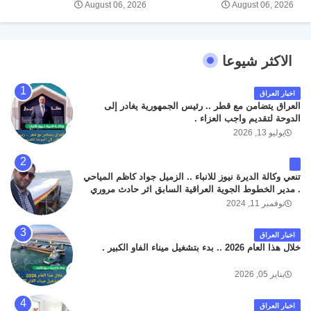
August 06, 2026
August 06, 2026
الاكثر شيوعا
اخبار العراق
العراق يتضامن مع قطر .. رئيس الجمهورية يغادر إلى
الدوحة لتقديم واجب العزاء .
يوليو 13, 2026
تنعي وكالة الديرة نيوز للانباء .. الزميل جواد كاظم المياحي
. مدير الخطوط الجوية العراقية السابق اثر حادث مروري
داخل مطار البصرة الدولي اليوم الاثنين على الطريق
نوفمبر 11, 2024
المؤدي من البوابة الرئيسة الى صالة المسافرين . حيث
كان سبب الحادث يعود لتصادم عجلته مع عجلة نوع كيا بنكو
اخبار العراق
تابعة لشركة الهلال الماسكة لإعمار مطار البصرة الدولي .
خلال هذا العام 2026 .. بدء بتشغيل ميناء الفاو الكبير .
سائلين الله عز وجل ان يتغمد الفقيد بواسع رحمته ، و انا
لله وانا اليه راجعون .
يناير 05, 2026
اخبار العراق