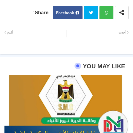
Facebook
Twit
Wh
أحدث
أقدم
ter
atsa
pp
YOU MAY LIKE