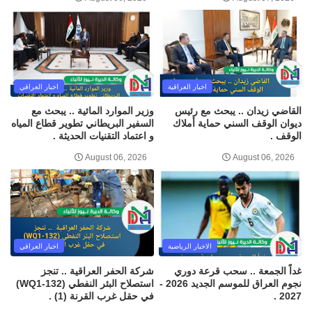
اخبار العراقية
اخبار العراقي
القاضي زيدان .. يبحث مع رئيس
وزير الموارد المائية .. يبحث مع
ديوان الوقف السني حماية أملاك
السفير البريطاني تطوير قطاع المياه
الوقف .
و اعتماد التقنيات الحديثة .
August 06, 2026
August 06, 2026
الاخبار الرياضية
اخبار العراقي
غداً الجمعة .. سحب قرعة دوري
شركة الحفر العراقية .. تنجز
نجوم العراق للموسم الجديد 2026 -
استصلاح البئر النفطي (WQ1-132)
2027 .
في حقل غرب القرنة (1) .