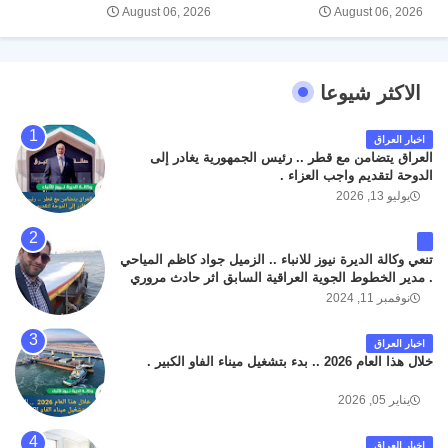
August 06, 2026
August 06, 2026
الاكثر شيوعا
اخبار العراق
العراق يتضامن مع قطر .. رئيس الجمهورية يغادر إلى
الدوحة لتقديم واجب العزاء .
يوليو 13, 2026
تنعي وكالة الديرة نيوز للانباء .. الزميل جواد كاظم المياحي
. مدير الخطوط الجوية العراقية السابق اثر حادث مروري
داخل مطار البصرة الدولي اليوم الاثنين على الطريق
نوفمبر 11, 2024
المؤدي من البوابة الرئيسة الى صالة المسافرين . حيث
كان سبب الحادث يعود لتصادم عجلته مع عجلة نوع كيا بنكو
اخبار العراق
تابعة لشركة الهلال الماسكة لإعمار مطار البصرة الدولي .
خلال هذا العام 2026 .. بدء بتشغيل ميناء الفاو الكبير .
سائلين الله عز وجل ان يتغمد الفقيد بواسع رحمته ، و انا
لله وانا اليه راجعون .
يناير 05, 2026
اخبار العراق