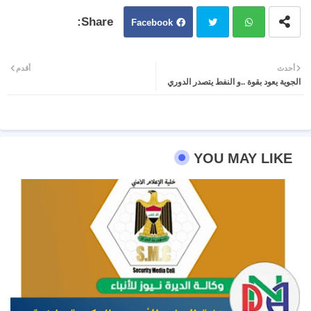
Facebook
Twit
Wh
أحدث
أقدم
الجوية يعود بقوة ..و النفط يتصدر الدوري
ter
atsa
pp
YOU MAY LIKE