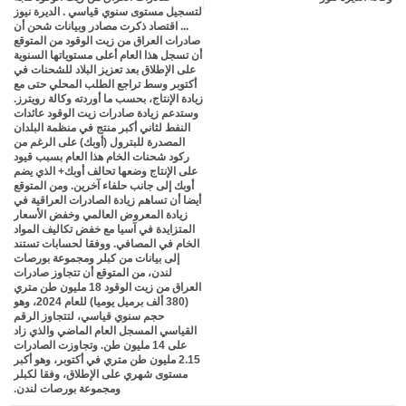
ter
atsa
لتسجيل مستوى سنوي قياسي . الديرة نيوز
... اقتصاد ذكرت مصادر وبيانات شحن أن
صادرات العراق من زيت الوقود من المتوقع
pp
أن تسجل هذا العام أعلى مستوياتها السنوية
على الإطلاق بعد تعزيز البلاد للشحنات في
أكتوبر وسط تراجع الطلب المحلي حتى مع
زيادة الإنتاج، بحسب ما أوردته وكالة رويترز.
وستدعم زيادة صادرات زيت الوقود عائدات
النفط لثاني أكبر منتج في منظمة البلدان
المصدرة للبترول (أوبك) على الرغم من
ركود شحنات الخام هذا العام بسبب قيود
على الإنتاج وضعها تحالف أوبك+ الذي يضم
أوبك إلى جانب حلفاء آخرين. ومن المتوقع
أيضا أن تساهم زيادة الصادرات العراقية في
زيادة المعروض العالمي وخفض الأسعار
المتزايدة في آسيا مع خفض تكاليف المواد
الخام في المصافي. ووفقا لحسابات تستند
إلى بيانات من كبلر ومجموعة بورصات
لندن، من المتوقع أن تتجاوز صادرات
العراق من زيت الوقود 18 مليون طن متري
(380 ألف برميل يوميا) للعام 2024، وهو
حجم سنوي قياسي، لتتجاوز الرقم
القياسي المسجل العام الماضي والذي زاد
على 14 مليون طن. وتجاوزت الصادرات
2.15 مليون طن متري في أكتوبر، وهو أكبر
مستوى شهري على الإطلاق، وفقا لكبلر
ومجموعة بورصات لندن.