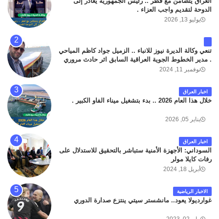
العراق يتضامن مع قطر .. رئيس الجمهورية يغادر إلى
الدوحة لتقديم واجب العزاء .
يوليو 13, 2026
تنعي وكالة الديرة نيوز للانباء .. الزميل جواد كاظم المياحي
. مدير الخطوط الجوية العراقية السابق اثر حادث مروري
داخل مطار البصرة الدولي اليوم الاثنين على الطريق
نوفمبر 11, 2024
المؤدي من البوابة الرئيسة الى صالة المسافرين . حيث
كان سبب الحادث يعود لتصادم عجلته مع عجلة نوع كيا بنكو
اخبار العراق
تابعة لشركة الهلال الماسكة لإعمار مطار البصرة الدولي .
خلال هذا العام 2026 .. بدء بتشغيل ميناء الفاو الكبير .
سائلين الله عز وجل ان يتغمد الفقيد بواسع رحمته ، و انا
لله وانا اليه راجعون .
يناير 05, 2026
اخبار العراق
السوداني: الأجهزة الأمنية ستباشر بالتحقيق للاستدلال على
رفات كايلا مولر
أبريل 18, 2024
الاخبار الرياضية
غوارديولا يعود.. مانشستر سيتي ينتزع صدارة الدوري