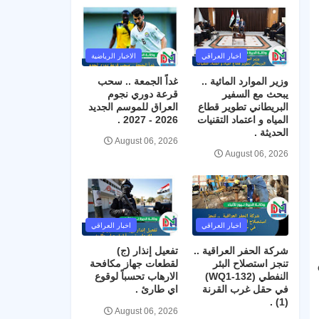
اخبار العراقي
الاخبار الرياضية
وزير الموارد المائية ..
غداً الجمعة .. سحب
يبحث مع السفير
قرعة دوري نجوم
البريطاني تطوير قطاع
العراق للموسم الجديد
المياه و اعتماد التقنيات
2026 - 2027 .
الحديثة .
August 06, 2026
August 06, 2026
اخبار العراقي
اخبار العراقي
شركة الحفر العراقية ..
تفعيل إنذار (ج)
تنجز استصلاح البئر
لقطعات جهاز مكافحة
النفطي (WQ1-132)
الارهاب تحسباً لوقوع
في حقل غرب القرنة
اي طارئ .
(1) .
August 06, 2026