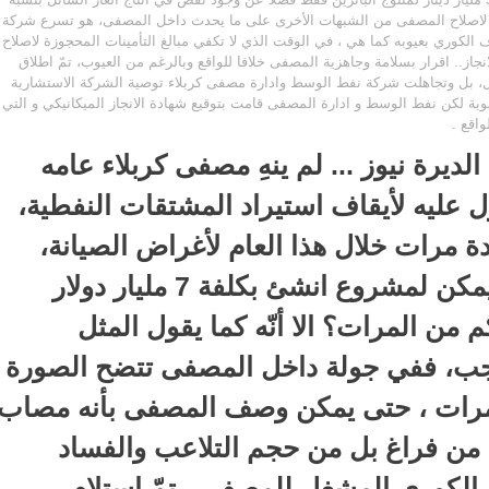
تكفي لاصلاح المصفى من الشبهات الأخرى على ما يحدث داخل المصفى، هو تسرع شركة
الكوري بعيوبه كما هي ، في الوقت الذي لا تكفي مبالغ التأمينات المحجوزة لاصلاح
نجاز.. اقرار بسلامة وجاهزية المصفى خلافا للواقع وبالرغم من العيوب، تمّ اطلاق
امل، بل وتجاهلت شركة نفط الوسط وادارة مصفى كربلاء توصية الشركة الاستشارية
بة لكن نفط الوسط و ادارة المصفى قامت بتوقيع شهادة الانجاز الميكانيكي و التي
اقع .
الديرة نيوز ... لم ينهِ مصفى كربلاء عامه
ول عليه لأيقاف استيراد المشتقات النفطية،
 مرات خلال هذا العام لأغراض الصيانة،
وهو عنوان شديد الغرابة، فكيف يمكن لمشروع انشئ بكلفة 7 مليار دولار
كم من المرات؟ الا أنّه كما يقول المثل
عجب، ففي جولة داخل المصفى تتضح الصورة
رات ، حتى يمكن وصف المصفى بأنه مصاب
تِ من فراغ بل من حجم التلاعب والفساد
ف الكوري المشغل للمصفى . تمّ استلام