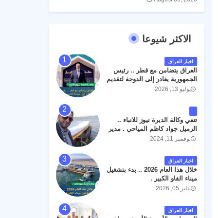
الاكثر شيوعا
اخبار العراق
العراق يتضامن مع قطر .. رئيس
الجمهورية يغادر إلى الدوحة لتقديم
واجب العزاء .
يوليو 13, 2026
تنعي وكالة الديرة نيوز للانباء ..
الزميل جواد كاظم المياحي . مدير
الخطوط الجوية العراقية السابق
نوفمبر 11, 2024
اثر حادث مروري داخل مطار
البصرة الدولي اليوم الاثنين على
اخبار العراق
الطريق المؤدي من البوابة
خلال هذا العام 2026 .. بدء بتشغيل
الرئيسة الى صالة المسافرين .
ميناء الفاو الكبير .
حيث كان سبب الحادث يعود
يناير 05, 2026
لتصادم عجلته مع عجلة نوع كيا بنكو
تابعة لشركة الهلال الماسكة لإعمار
مطار البصرة الدولي . سائلين الله
اخبار العراق
عز وجل ان يتغمد الفقيد بواسع