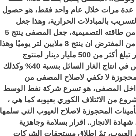
عدة مرات خلال عام واحد فقط، هو حصول
لتسريب بالمبادلات الحرارية، وهذا جعل
المصفى يعمل بطاقة 65% فقط من طاقته التصميمية، جعل المصفى ينتج 5
ملايين لتر بنزين يوميًا فقط بينما من المفترض ان ينتج 8 ملايين لتر يوميًا وهذا
تسبب بخسارة مالية خلال 6 اشهر تبلغ أكثر من 500 مليار دينار لمنتوج
البانزين فقط فضلا عن وجود نقص في انتاج الغاز السائل بنسبة 40% وكذلك
المحجوزة لا تكفي لاصلاح المصفى من
داخل المصفى، هو تسرع شركة نفط الوسط
روع من الائتلاف الكوري بعيوبه كما هي ،
تأمينات المحجوزة لاصلاح العيوب التي سلمها
شهادة الانجاز.. اقرار بسلامة وجاهزية
ن العيوب، تمّ اطلاق مستحقات الشركات