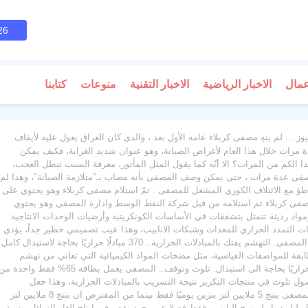
26
عمال
الاخبار الرياضية
الاخبار التقنية
منوعات
كتابنا
وز ... لم ينهِ مصفى كربلاء عامه الأول بعد ، والذي كان العراق يعول عليه لأيقاف
 مرات خلال هذا العام لأغراض الصيانة، وهو عنوان شديد الغرابة، فكيف يمكن
يحتاج للصيانة بهذا الكم من المرات؟ الا أنّه كما يقول المثل المأثور، معرفة السبب تبطل العجب،
 عدة مرات ، حتى يمكن وصف المصفى بأنه مصاب بـ"متلازمة الصيانة"، وهذا لم
اطؤ مع الائتلاف الكوري المشغل للمصفى . تمّ استلام مصفى كربلاء وهو يحتوي على
إن مصفى كربلاء تم استلامه من قبل شركة النفط الوسط وادارة المصفى وهو يحتوي
ة ومواد رديئة تتمثل بتشققات في الأساسات الكونكريتية وأرضيات الوحدات الانتاجية
ت التمدد الحراري للمعدات وشبكات الانابيب، وهذا عيب تصميمي خطير جداً، يؤدي
الى تسرب النفط والمنتوجات وقد يقود الى حصول حريق في المصفى. التهشم يفتك بالمبادلات الحرارية.. 370 مبادلًا حراريًا بحاجة لاستبدال كامل
ابقة للمواصفات القياسية، مثل مضخات المواد الكيميائية التي تعاني من تهشم
اجزاءها الداخلية وتآكل المبادلات الحرارية والبالغة 370 مبادلًا حراريًا بحاجة الى استبدال. تلوث وتوقف.. المصفى يعمل بطاقة 65% فقط واحدة
تلوث في منتجات التكرير نتيجة التسريب بالمبادلات الحرارية، وهذا جعل
المصفى يعمل بطاقة 65% فقط من طاقته التصميمية، جعل المصفى ينتج 5 ملايين لتر بنزين يوميًا فقط بينما من المفترض ان ينتج 8 ملايين لتر
يوميًا وهذا تسبب بخسارة مالية خلال 6 اشهر تبلغ أكثر من 500 مليار دينار لمنتوج البانزين فقط فضلا عن وجود نقص في انتاج الغاز السائل بنسبة