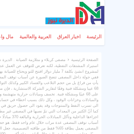
الرئيسة
اخبار العراق
العربية والعالمية
مال وا
الصفحة الرئيسية
مصفى كربلاء و متلازمة الصيانة . الديرة ني
استيراد المشتقات النفطية، لكنه تعرض للتوقف عن العمل عدة
لمشروع انشئ بكلفة 7 مليار دولار افتتح للتو و
ففي جولة داخل المصفى تتضح الصورة عن أسباب توقف المصفى
يأتِ من فراغ بل من حجم التلاعب والفساد الكبير وكذلك التو
68 عيبا ومشكلة فنية وفقًا لتقارير الشركة الاستشارية ، ف
على 68 عيبًا ومشكلة فنية. تخسف ومبادلات حرارية متهشم
والمبادلات وخزانات الوقود ، وكل ذلك بسبب اخطاء في حسابا
كما أنّ الكثير من المعدات التي تمّ نصبها في المصفى غير مط
أسباب توقف المصفى عدة مرات خلال عام واحد فقط، هو حصول 