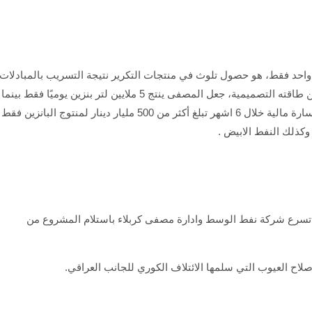
حد فقط، هو حصول تلوث في منتجات التكرير نتيجة التسريب بالمبادلات
الحرارية، وهذا جعل المصفى يعمل بطاقة 65% فقط من طاقته التصميمية، جعل المصفى ينتج 5 ملايين لتر بنزين يوميًا فقط بينما
من المفترض ان ينتج 8 ملايين لتر يوميًا وهذا تسبب بخسارة مالية خلال 6 اشهر تبلغ أكثر من 500 مليار دينار لمنتوج البانزين فقط
تسرع شركة نفط الوسط وادارة مصفى كربلاء باستلام المشروع من
صلاح العيوب التي سلمها الائتلاف الكوري للجانب العراقي.