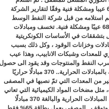
مصفى كربلاء وهو يحتوي على 68 عيبا ومشكلة فنية وفقًا لتقارير الشركة
تم استلامه من قبل شركة النفط الوسط
وادارة المصفى وهو يحتوي على 68 عيبًا ومشكلة فنية. تخسف ومبادلات
ل بتشققات في الأساسات الكونكريتية
بادلات وخزانات الوقود ، وكل ذلك بسبب
ي للمعدات وشبكات الانابيب، وهذا عيب
سرب النفط والمنتوجات وقد يقود الى حصول
حريق في المصفى. التهشم يفتك بالمبادلات الحرارية.. 370 مبادلًا حراريًا
ثير من المعدات التي تمّ نصبها في المصفى
 مثل مضخات المواد الكيميائية التي تعاني
من تهشم اجزاءها الداخلية وتآكل المبادلات الحرارية والبالغة 370 مبادلًا
حراريًا بحاجة الى استبدال. تلوث وتوقف.. المصفى يعمل بطاقة 65% فقط