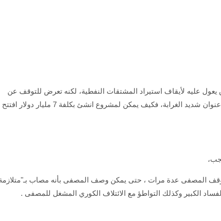
اق يعول عليه لأيقاف استيراد المشتقات النفطية، لكنه تعرض للتوقف عن
العمل عدة مرات خلال هذا العام لأغراض الصيانة، وهو عنوان شديد الغرابة، فكيف يمكن لمشروع انشئ بكلفة 7 مليار دولار افتتح
عجب،
ف المصفى عدة مرات ، حتى يمكن وصف المصفى بأنه مصاب بـ"متلازمة
لفساد الكبير وكذلك التواطؤ مع الائتلاف الكوري المشغل للمصفى .