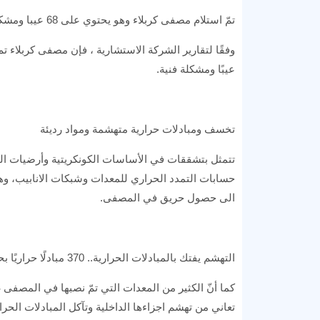
تمّ استلام مصفى كربلاء وهو يحتوي على 68 عيبا ومشكلة فنية
عيبًا ومشكلة فنية.
تخسف ومبادلات حرارية متهشمة ومواد رديئة
تتمثل بتشققات في الأساسات الكونكريتية وأرضيات الو
حسابات التمدد الحراري للمعدات وشبكات الانابيب، و
الى حصول حريق في المصفى.
التهشم يفتك بالمبادلات الحرارية.. 370 مبادلًا حراريًا بحاجة لاستبدال كامل
كما أنّ الكثير من المعدات التي تمّ نصبها في المصفى
تعاني من تهشم اجزاءها الداخلية وتآكل المبادلات الحرارية والبالغة 370 مبادلًا حراريًا