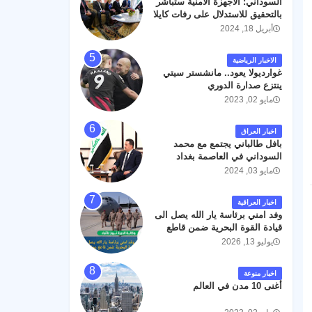
السوداني: الأجهزة الأمنية ستباشر
رحمته ، و انا لله وانا اليه راجعون .
بالتحقيق للاستدلال على رفات كايلا
مولر
أبريل 18, 2024
الاخبار الرياضية
غوارديولا يعود.. مانشستر سيتي
ينتزع صدارة الدوري
مايو 02, 2023
اخبار العراق
بافل طالباني يجتمع مع محمد
السوداني في العاصمة بغداد
مايو 03, 2024
اخبار العراقية
وفد امني برئاسة يار الله يصل الى
قيادة القوة البحرية ضمن قاطع
عمليات البصرة .
يوليو 13, 2026
اخبار منوعة
أغنى 10 مدن في العالم