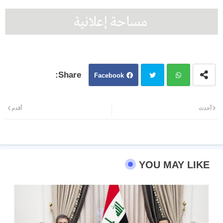
Facebook
Twit
Wh
أحدث
أقدم
ter
atsa
pp
YOU MAY LIKE