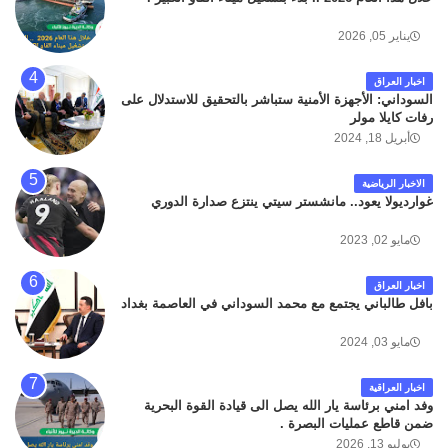
سائلين الله عز وجل ان يتغمد الفقيد بواسع رحمته ، و انا
لله وانا اليه راجعون .
يناير 05, 2026
اخبار العراق
السوداني: الأجهزة الأمنية ستباشر بالتحقيق للاستدلال على
رفات كايلا مولر
أبريل 18, 2024
الاخبار الرياضية
غوارديولا يعود.. مانشستر سيتي ينتزع صدارة الدوري
مايو 02, 2023
اخبار العراق
بافل طالباني يجتمع مع محمد السوداني في العاصمة بغداد
مايو 03, 2024
اخبار العراقية
وفد امني برئاسة يار الله يصل الى قيادة القوة البحرية
ضمن قاطع عمليات البصرة .
يوليو 13, 2026