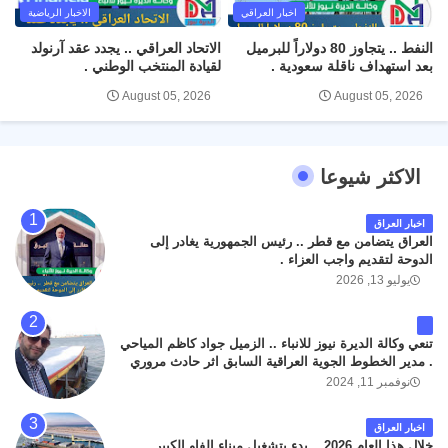
اخبار العراقي
الاخبار الرياضية
النفط .. يتجاوز 80 دولاراً للبرميل
الاتحاد العراقي .. يجدد عقد آرنولد
بعد استهداف ناقلة سعودية .
لقيادة المنتخب الوطني .
August 05, 2026
August 05, 2026
الاكثر شيوعا
اخبار العراق
العراق يتضامن مع قطر .. رئيس الجمهورية يغادر إلى
الدوحة لتقديم واجب العزاء .
يوليو 13, 2026
تنعي وكالة الديرة نيوز للانباء .. الزميل جواد كاظم المياحي
. مدير الخطوط الجوية العراقية السابق اثر حادث مروري
داخل مطار البصرة الدولي اليوم الاثنين على الطريق
نوفمبر 11, 2024
المؤدي من البوابة الرئيسة الى صالة المسافرين . حيث
كان سبب الحادث يعود لتصادم عجلته مع عجلة نوع كيا بنكو
اخبار العراق
تابعة لشركة الهلال الماسكة لإعمار مطار البصرة الدولي .
خلال هذا العام 2026 .. بدء بتشغيل ميناء الفاو الكبير .