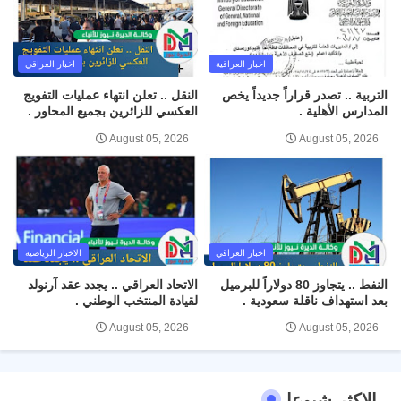
اخبار العراقية
اخبار العراقي
التربية .. تصدر قراراً جديداً يخص
النقل .. تعلن انتهاء عمليات التفويج
المدارس الأهلية .
العكسي للزائرين بجميع المحاور .
August 05, 2026
August 05, 2026
اخبار العراقي
الاخبار الرياضية
النفط .. يتجاوز 80 دولاراً للبرميل
الاتحاد العراقي .. يجدد عقد آرنولد
بعد استهداف ناقلة سعودية .
لقيادة المنتخب الوطني .
August 05, 2026
August 05, 2026
الاكثر شيوعا