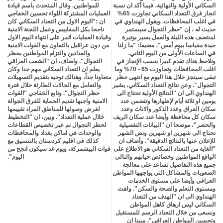
السكاني الأولية والنهائية، فيما أكد ان نسبة
للمواطنين. وقال المتحدث باسم قيادة
انجاز فرق التعداد السكاني تجاوزت 65%
العمليات المشتركة اللواء تحسين الخفاجي
في اغلب المحافظات. ويقول الهنداوي في
ان :"اليوم الاول من التعداد السكاني كان
حديث له ، إن "حظر التجوال سيستمر
ناجحا بكل المقاييس وعمل اللجنة الامنية
لمنتصف هذه الليلة والعمل يسير بوتيرة
وقيادة العمليات اثمر على انتهاء اليوم الاول
جيدة مقياسا بيوم أمس"، مضيفا: "ما زلنا
من دون عراقيل بالتعاون مع القوات الامنية
في الساعات الأولى من اليوم الثاني،
والعدادين والتزام المواطنين بحظر
ونلاحظ هناك تقدم كبيرا بنسب الإنجاز في
التجوال". واضاف، ان "الشعب العراقي
اغلب المحافظات وتجاوزت 65 - 70% وما
يعلم ان التعداد السكاني مهم جدا وكان
تبقى سينجز خلال هذا اليوم مع انتهى حظر
متعاونا جداً، وهنالك توجيه بتقديم التسهيلات
التجوال". وعن نتائج التعداد السكاني، يشير
والتعامل مع الحالات الطارئة خلال فترة
الهنداوي الى ان "النتائج الأولية تحتاج الى
حظر التجوال". وتابع الخفاجي "القوات
يومين او ثلاثة أيام لإظهارها وتتضمن عدد
الامنية واجبها تقديم الحماية للفرق الجوالة
سكان العراق وعدد الذكور والاناث وعدد
لغرض وصولها للمناطق المراد تقييمها
سكان كل محافظة وأيضا عدد سكان الريف
خلال عملية التعداد". وبين، ان "التخطيط
والحضر"، موضحا ان "البيانات التفصيلية
لحظر التجوال تم عبر تخصيص القطاعات
تحتاج الى شهرين او شهرين ونص الشهر
والوحدات في اماكن بغداد والمحافظات
للإعلان عنها بالنتائج الدقيقة". وأضاف ان
كذلك في اقليم كردستان بالتنسيق مع
"الغاية من التعداد السكاني هو الاطلاع على
قوات البيشمركة، ويوم غد سيكون انجح من
الواقع المواطنين وخصائص حياتهم والتالي
اليوم".
جميع هذه التفاصيل تساعد على معالجة
الصعوبات والمشاكل التي يواجهها المواطن
العراقي وأيضا على مستوى الخدمات
ومستوى التعلم والصحة والسكن". ولفت
الهنداوي الى ان "الهدف من التعداد
السكاني ليس ارهاق كاهل المواطن
ونسعى من خلال التعداد الرسم للمستقبل
وتحسين المواطن العراقي"، مبينا ان