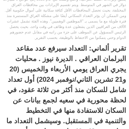
دولار في الشهر في المتوسط. ويتم تقسيم الإيرادات بين محافظات العراق
المختلفة، بحيث تحصل المحافظات الأقل كثافة سكانية على أموال حكومية أقل.
ومن الممكن أن يؤثر التعداد السكاني أيضًا على مشكلة العراق المستمرة منذ
فترة طويلة مع ما يسمى بـ "الموظفين الوهميين". وهذه الفئة تشمل عشرات
الآلاف من العراقيين الذين يشغلون عدة وظائف في وقت واحد، بحيث يحصل
الرئيس المسؤول عن الموظف على جزء من راتبه في مقابل عدم حضورهم
الدوام وحتى يتمكنوا من الاحتفاظ بالوظيفة، بحسب التقرير.
تقرير ألماني: التعداد سيرفع عدد مقاعد
البرلمان العراقي . الديرة نيوز . محليات
يجري العراق يومي الأربعاء والخميس (20
و21 تشرين الثاني/نوفمبر 2024) أول تعداد
شامل للسكان منذ أكثر من ثلاثة عقود، في
لحظة محورية في سعيه لجمع بيانات عن
السكان للاستفادة منها في التخطيط
والتنمية في المستقبل. وسيشمل التعداد ما