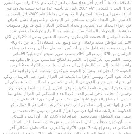
كان قبل 27 عاماً أجري آخر تعداد سكاني للعراق في عام 1997 وكان من المقرر
إجراء التعداد السكاني عام 2007 ولكن تم تأجيله عدة مرات بسبب مخاوف من
أنه قد يؤدي إلى زعزعة استقرار البلاد. وخلال محاولة عام 2009، قُتل العديد من
القائمين على التعداد على يد مسلحين في الموصل. ويكمن وراء فشل العراق
في إجراء التعداد عدة أسباب. والتعداد السكاني الحالي الذي قد يوفر معلومات
دقيقة عن المكونات العراقية يمكن أن يغير هذا التوازن كزيادة أو خفض عدد
مقاعد البرلمان المخصصة لكل مكون. وحسب المعمول به من 2003 يكون لكل
100 ألف مواطن مقعد برلماني واحد، ويبلغ عدد السكان الآن ما بين 43 و46
مليون نسمة. وتوقع عادل بخاوان أنه "من المحتمل جداً أن يرتفع عدد مقاعد
البرلمان من 329 إلى حوالي 450، بحسب تقرير لموقع "دي دبليو" الألماني.
ويميل الكثير من العراقيين إلى التصويت لصالح سياسيين من داخل مكوناتهم.
وأشار الباحث إلى أنه "بالنظر إلى أن معدل المواليد بين الأكراد هو 1.9 وبين
الشيعة 4.99، فإن هذا يعني أن الشيعة سيؤكدون هيمنتهم الديموغرافية على
البلاد بقوة أكبر". وتهيمن الأحزاب الشيعية في العراق اليوم على البرلمان، ولكن
أي تغييرات في ميزان القوى في البرلمان الاتحادي والمجالس المحلية يمكن أن
تسبب توترات بين مختلف المكونات، وفق التقرير. إيرادات النفط و"موظفون
وهميون" الجانب الآخر المثير للجدل في التعداد السكاني في العراق يتعلق بما
يسمى "المناطق المتنازع عليها" في البلاد. وهي أجزاء من البلاد يقول أكراد
العراق إنها تنتمي إلى منطقتهم التي تتمتع بحكم شبه ذاتي في الشمال، لكن
الحكومة العراقية تعتقد أنها جزء من العراق الفيدرالي. ومن أجل تحديد من
تنتمي هذه المناطق، ينص دستور العراق لعام 2005 على أن التعداد السكاني
يجب أن يكون جزءاً من الحل، لمعرفة من يعيش هناك بالضبط. لكن التعداد
السكاني قد يقدم إجابات لا تعجب الأكراد ولا العرب. هناك عامل إشكالي آخر
يتعلق بإيرادات النفط العراقية، والتي وصلت في عام 2023 إلى حوالي 8 مليارات