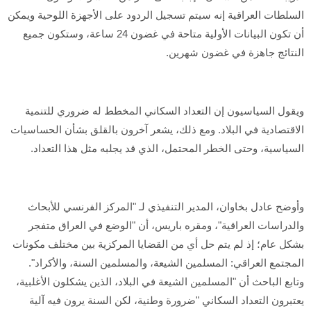
السلطات العراقية إنه سيتم تسجيل الردود على الأجهزة اللوحية ويمكن
أن تكون البيانات الأولية متاحة في غضون 24 ساعة، وستكون جميع
النتائج جاهزة في غضون شهرين.
ويقول السياسيون إن التعداد السكاني المخطط له ضروري للتنمية
الاقتصادية في البلاد. ومع ذلك، يشعر آخرون بالقلق بشأن الحساسيات
السياسية، وحتى الخطر المحتمل، الذي قد يجلبه مثل هذا التعداد.
وأوضح عادل بخاوان، المدير التنفيذي لـ "المركز الفرنسي للأبحاث
والدراسات العراقية"، ومقره باريس، أن "الوضع في العراق متفجر
بشكل عام؛ إذ لم يتم حل أي من القضايا المركزية بين مختلف مكونات
المجتمع العراقي: المسلمين الشيعة، والمسلمين السنة، والأكراد".
وتابع الباحث أن "المسلمين الشيعة في البلاد، الذين يشكلون الأغلبية،
يعتبرون التعداد السكاني "ضرورة وطنية، لكن السنة يرون فيه آلية