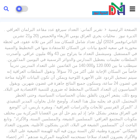
الصفحة الرئيسية
تقرير ألماني: التعداد سيرفع عدد مقاعد البرلمان العراقي .
الديرة نيوز . محليات يجري العراق يومي الأربعاء والخميس (20 و21 تشرين
الثاني/نوفمبر 2024) أول تعداد شامل للسكان منذ أكثر من ثلاثة عقود، في لحظة
محورية في سعيه لجمع بيانات عن السكان للاستفادة منها في التخطيط والتنمية
في المستقبل. وسيشمل التعداد ما يتراوح بين 43 و46 مليون عراقي. وأصدرت
السلطات تعليمات بتعطيل المدارس والدوائر الرسمية في اليومين المذكورين.
سيطلب ما بين 120.000 و140.000 من القائمين على التعداد المدربين تدريباً
خاصاً من السكان الإجابة على أكثر من 70 سؤالاً. وتقول السلطات العراقية إنه
سيتم تسجيل الردود على الأجهزة اللوحية ويمكن أن تكون البيانات الأولية متاحة
في غضون 24 ساعة، وستكون جميع النتائج جاهزة في غضون شهرين. ويقول
السياسيون إن التعداد السكاني المخطط له ضروري للتنمية الاقتصادية في البلاد.
ومع ذلك، يشعر آخرون بالقلق بشأن الحساسيات السياسية، وحتى الخطر
المحتمل، الذي قد يجلبه مثل هذا التعداد. وأوضح عادل بخاوان، المدير التنفيذي
لـ "المركز الفرنسي للأبحاث والدراسات العراقية"، ومقره باريس، أن "الوضع
في العراق متفجر بشكل عام؛ إذ لم يتم حل أي من القضايا المركزية بين مختلف
مكونات المجتمع العراقي: المسلمين الشيعة، والمسلمين السنة، والأكراد". وتابع
الباحث أن "المسلمين الشيعة في البلاد، الذين يشكلون الأغلبية، يعتبرون التعداد
السكاني "ضرورة وطنية، لكن السنة يرون فيه آلية للهيمنة الشيعية على البلاد.
والأكراد يعتبرون التعداد سلاحا تستخدمه الحكومة المركزية ضدهم". آخر إحصاء