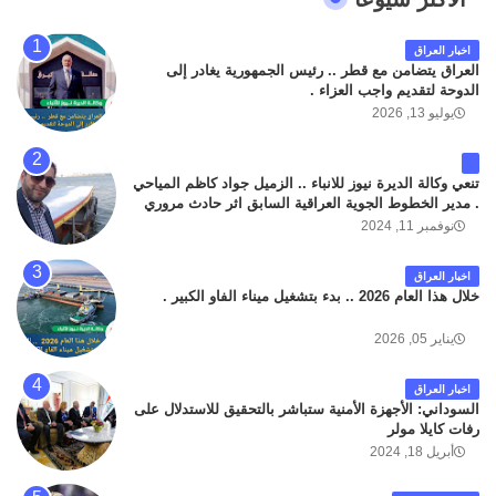
اخبار العراق
العراق يتضامن مع قطر .. رئيس الجمهورية يغادر إلى
الدوحة لتقديم واجب العزاء .
يوليو 13, 2026
تنعي وكالة الديرة نيوز للانباء .. الزميل جواد كاظم المياحي
. مدير الخطوط الجوية العراقية السابق اثر حادث مروري
داخل مطار البصرة الدولي اليوم الاثنين على الطريق
نوفمبر 11, 2024
المؤدي من البوابة الرئيسة الى صالة المسافرين . حيث
كان سبب الحادث يعود لتصادم عجلته مع عجلة نوع كيا بنكو
اخبار العراق
تابعة لشركة الهلال الماسكة لإعمار مطار البصرة الدولي .
خلال هذا العام 2026 .. بدء بتشغيل ميناء الفاو الكبير .
سائلين الله عز وجل ان يتغمد الفقيد بواسع رحمته ، و انا
لله وانا اليه راجعون .
يناير 05, 2026
اخبار العراق
السوداني: الأجهزة الأمنية ستباشر بالتحقيق للاستدلال على
رفات كايلا مولر
أبريل 18, 2024