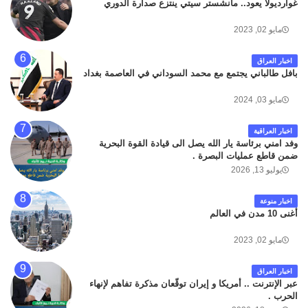
غوارديولا يعود.. مانشستر سيتي ينتزع صدارة الدوري
مايو 02, 2023
اخبار العراق
بافل طالباني يجتمع مع محمد السوداني في العاصمة بغداد
مايو 03, 2024
اخبار العراقية
وفد امني برئاسة يار الله يصل الى قيادة القوة البحرية
ضمن قاطع عمليات البصرة .
يوليو 13, 2026
اخبار منوعة
أغنى 10 مدن في العالم
مايو 02, 2023
اخبار العراق
عبر الإنترنت .. أمريكا و إيران توقّعان مذكرة تفاهم لإنهاء
الحرب .