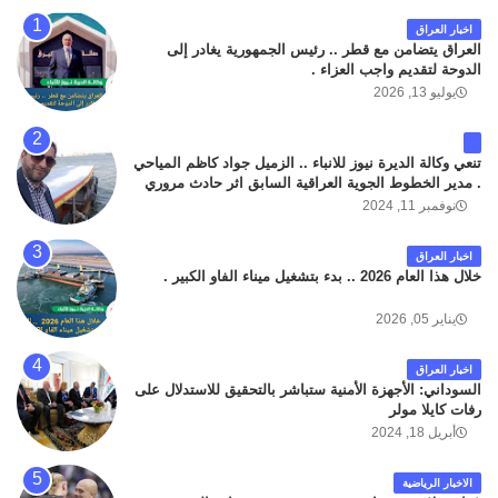
اخبار العراق
العراق يتضامن مع قطر .. رئيس الجمهورية يغادر إلى
الدوحة لتقديم واجب العزاء .
يوليو 13, 2026
تنعي وكالة الديرة نيوز للانباء .. الزميل جواد كاظم المياحي
. مدير الخطوط الجوية العراقية السابق اثر حادث مروري
داخل مطار البصرة الدولي اليوم الاثنين على الطريق
نوفمبر 11, 2024
المؤدي من البوابة الرئيسة الى صالة المسافرين . حيث
كان سبب الحادث يعود لتصادم عجلته مع عجلة نوع كيا بنكو
اخبار العراق
تابعة لشركة الهلال الماسكة لإعمار مطار البصرة الدولي .
خلال هذا العام 2026 .. بدء بتشغيل ميناء الفاو الكبير .
سائلين الله عز وجل ان يتغمد الفقيد بواسع رحمته ، و انا
لله وانا اليه راجعون .
يناير 05, 2026
اخبار العراق
السوداني: الأجهزة الأمنية ستباشر بالتحقيق للاستدلال على
رفات كايلا مولر
أبريل 18, 2024
الاخبار الرياضية