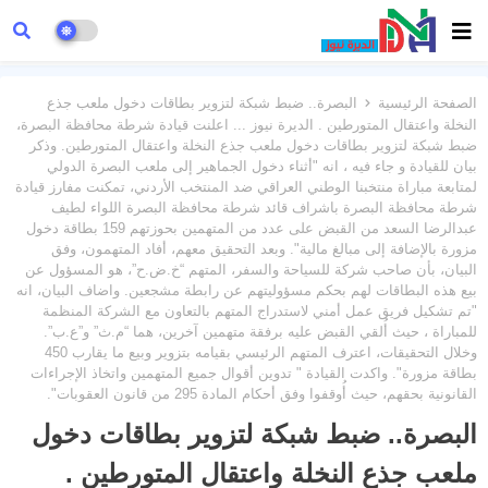
الصفحة الرئيسية
البصرة.. ضبط شبكة لتزوير بطاقات دخول ملعب جذع
النخلة واعتقال المتورطين . الديرة نيوز ... اعلنت قيادة شرطة محافظة البصرة،
ضبط شبكة لتزوير بطاقات دخول ملعب جذع النخلة واعتقال المتورطين. وذكر
بيان للقيادة و جاء فيه ، انه "أثناء دخول الجماهير إلى ملعب البصرة الدولي
لمتابعة مباراة منتخبنا الوطني العراقي ضد المنتخب الأردني، تمكنت مفارز قيادة
شرطة محافظة البصرة باشراف قائد شرطة محافظة البصرة اللواء لطيف
عبدالرضا السعد من القبض على عدد من المتهمين بحوزتهم 159 بطاقة دخول
مزورة بالإضافة إلى مبالغ مالية". وبعد التحقيق معهم، أفاد المتهمون، وفق
البيان، بأن صاحب شركة للسياحة والسفر، المتهم “خ.ض.ح”، هو المسؤول عن
بيع هذه البطاقات لهم بحكم مسؤوليتهم عن رابطة مشجعين. واضاف البيان، انه
"تم تشكيل فريق عمل أمني لاستدراج المتهم بالتعاون مع الشركة المنظمة
للمباراة ، حيث أُلقي القبض عليه برفقة متهمين آخرين، هما “م.ث” و”ع.ب”.
وخلال التحقيقات، اعترف المتهم الرئيسي بقيامه بتزوير وبيع ما يقارب 450
بطاقة مزورة". واكدت القيادة " تدوين أقوال جميع المتهمين واتخاذ الإجراءات
القانونية بحقهم، حيث أُوقفوا وفق أحكام المادة 295 من قانون العقوبات".
البصرة.. ضبط شبكة لتزوير بطاقات دخول
ملعب جذع النخلة واعتقال المتورطين .