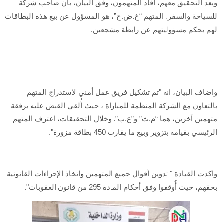
وبعد التحقيق معهم، أفاد المتهمون، وفق البيان، بأن صاحب شركة
للسياحة والسفر، المتهم “خ.ض.ح”، هو المسؤول عن بيع هذه البطاقات
لهم بحكم مسؤوليتهم عن رابطة مشجعين.
واضاف البيان، انه "تم تشكيل فريق عمل أمني لاستدراج المتهم
بالتعاون مع الشركة المنظمة للمباراة ، حيث أُلقي القبض عليه برفقة
متهمين آخرين، هما “م.ث” و”ع.ب”. وخلال التحقيقات، اعترف المتهم
الرئيسي بقيامه بتزوير وبيع ما يقارب 450 بطاقة مزورة".
واكدت القيادة " تدوين أقوال جميع المتهمين واتخاذ الإجراءات القانونية
بحقهم، حيث أُوقفوا وفق أحكام المادة 295 من قانون العقوبات".