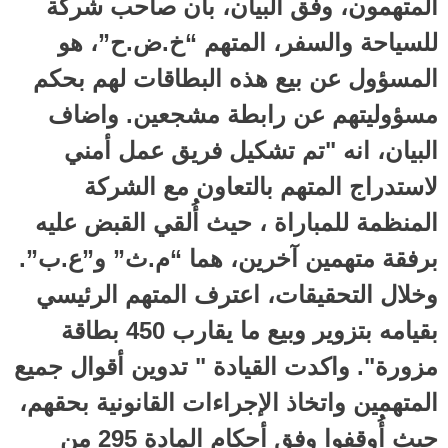
المتهمون، وفق البيان، بأن صاحب شركة
للسياحة والسفر، المتهم “خ.ض.ح”، هو
المسؤول عن بيع هذه البطاقات لهم بحكم
مسؤوليتهم عن رابطة مشجعين. واضاف
البيان، انه "تم تشكيل فريق عمل أمني
لاستدراج المتهم بالتعاون مع الشركة
المنظمة للمباراة ، حيث أُلقي القبض عليه
برفقة متهمين آخرين، هما “م.ث” و”ع.ب”.
وخلال التحقيقات، اعترف المتهم الرئيسي
بقيامه بتزوير وبيع ما يقارب 450 بطاقة
مزورة". واكدت القيادة " تدوين أقوال جميع
المتهمين واتخاذ الإجراءات القانونية بحقهم،
حيث أُوقفوا وفق أحكام المادة 295 من