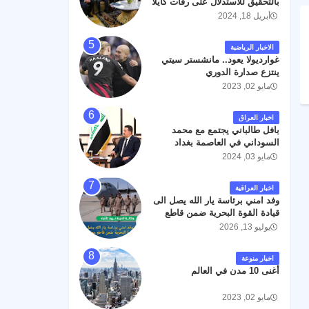
بالتحقيق للاستدلال على رفات كايلا
مولر
أبريل 18, 2024
الاخبار الرياضية
غوارديولا يعود.. مانشستر سيتي
ينتزع صدارة الدوري
مايو 02, 2023
اخبار العراق
بافل طالباني يجتمع مع محمد
السوداني في العاصمة بغداد
مايو 03, 2024
اخبار العراقية
وفد امني برئاسة يار الله يصل الى
قيادة القوة البحرية ضمن قاطع
عمليات البصرة .
يوليو 13, 2026
اخبار منوعة
أغنى 10 مدن في العالم
مايو 02, 2023