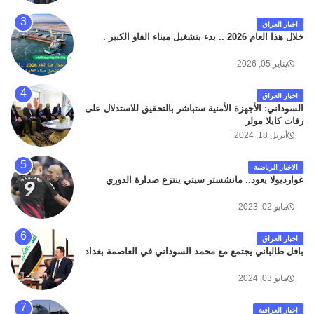
المؤدي من البوابة الرئيسة الى صالة المسافرين . حيث
كان سبب الحادث يعود لتصادم عجلته مع عجلة نوع كيا بنكو
اخبار العراق
تابعة لشركة الهلال الماسكة لإعمار مطار البصرة الدولي .
خلال هذا العام 2026 .. بدء بتشغيل ميناء الفاو الكبير .
سائلين الله عز وجل ان يتغمد الفقيد بواسع رحمته ، و انا
لله وانا اليه راجعون .
يناير 05, 2026
اخبار العراق
السوداني: الأجهزة الأمنية ستباشر بالتحقيق للاستدلال على
رفات كايلا مولر
أبريل 18, 2024
الاخبار الرياضية
غوارديولا يعود.. مانشستر سيتي ينتزع صدارة الدوري
مايو 02, 2023
اخبار العراق
بافل طالباني يجتمع مع محمد السوداني في العاصمة بغداد
مايو 03, 2024
اخبار العراقية