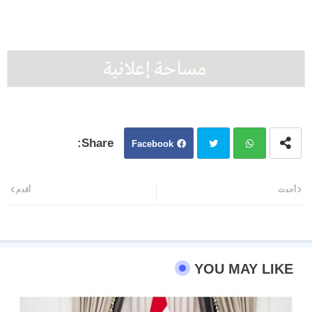
Facebook
Twit
Wh
أحدث
أقدم
ter
atsa
pp
YOU MAY LIKE