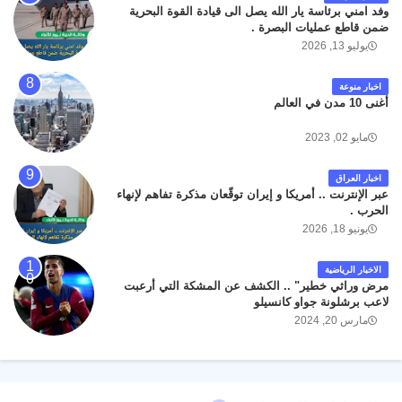
وفد امني برئاسة يار الله يصل الى قيادة القوة البحرية
ضمن قاطع عمليات البصرة .
يوليو 13, 2026
اخبار منوعة
أغنى 10 مدن في العالم
مايو 02, 2023
اخبار العراق
عبر الإنترنت .. أمريكا و إيران توقّعان مذكرة تفاهم لإنهاء
الحرب .
يونيو 18, 2026
الاخبار الرياضية
مرض وراثي خطير" .. الكشف عن المشكة التي أرعبت
لاعب برشلونة جواو كانسيلو
مارس 20, 2024