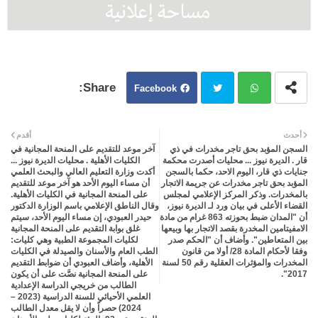
Facebook
Twit
Wh
أحدث
أقدم
السجن المؤبد بحق تاجر مخدرات في ذي
آخر موعد للتقديم على المنحة المجانية في
ter
atsa
قار . الديرة نيوز ... محليات أصدرت محكمة
الكليات الأهلية . محليات الديرة نيوز ...
جنايات ذي قار، اليوم الاحد، حكما بالسجن
أكدت وزارة التعليم العالي والبحث العلمي
المؤبد بحق تاجر مخدرات عن جريمة الاتجار
أن مساء اليوم الأحد هو آخر موعد للتقديم
pp
بالمخدرات. وذكر المركز الإعلامي لمجلس
على المنحة المجانية في الكليات الأهلية.
القضاء الأعلى في بيان ورد لـ الديرة نيوز،
وقال الناطق الإعلامي باسم الوزارة الدكتور
أن "المدان ضبط بحوزته 863 غرام من مادة
حيدر العبودي، إن مساء اليوم الأحد، سيتم
الامفيتامين المخدرة بقصد الاتجار بها وبيعها
غلق بوابة التقديم على المنحة المجانية
بين المتعاطين". وأضاف أن "الحكم صدر
لكليات المجموعة الطبية وهي كليات:
وفقا لأحكام المادة 28/ أولا من قانون
الطب العام والأسنان والصيدلة في الكليات
المخدرات والمؤثرات العقلية رقم 50 لسنة
الأهلية، وأضاف العبودي أن ضوابط التقديم
2017".
على المنحة المجانية نصَّت على أن يكون
الطالب من خريجي الدراسة الإعدادية
العلمي الأحيائي للسنة الدراسية (2023 –
2024) حصراً وأن لا يقل معدل الطالب