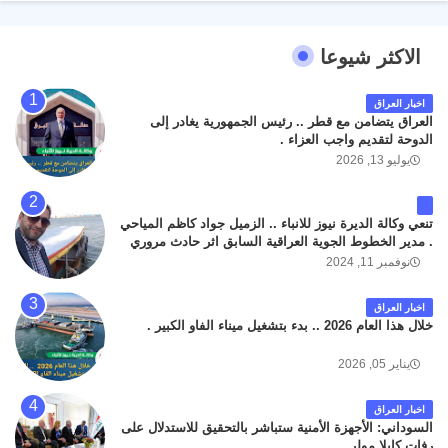
الاكثر شيوعا
اخبار العراق
العراق يتضامن مع قطر .. رئيس الجمهورية يغادر إلى
الدوحة لتقديم واجب العزاء .
يوليو 13, 2026
تنعي وكالة الديرة نيوز للانباء .. الزميل جواد كاظم المياحي
. مدير الخطوط الجوية العراقية السابق اثر حادث مروري
داخل مطار البصرة الدولي اليوم الاثنين على الطريق
نوفمبر 11, 2024
المؤدي من البوابة الرئيسة الى صالة المسافرين . حيث
كان سبب الحادث يعود لتصادم عجلته مع عجلة نوع كيا بنكو
اخبار العراق
تابعة لشركة الهلال الماسكة لإعمار مطار البصرة الدولي .
خلال هذا العام 2026 .. بدء بتشغيل ميناء الفاو الكبير .
سائلين الله عز وجل ان يتغمد الفقيد بواسع رحمته ، و انا
لله وانا اليه راجعون .
يناير 05, 2026
اخبار العراق
السوداني: الأجهزة الأمنية ستباشر بالتحقيق للاستدلال على
رفات كايلا مولر